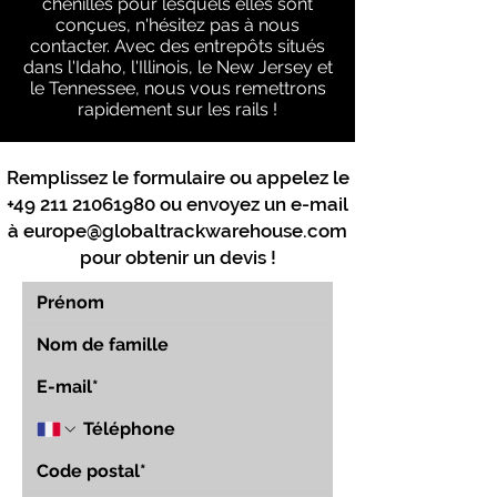
chenillés pour lesquels elles sont
conçues, n'hésitez pas à nous
contacter. Avec des entrepôts situés
dans l'Idaho, l'Illinois, le New Jersey et
le Tennessee, nous vous remettrons
rapidement sur les rails !
Remplissez le formulaire ou appelez le
+49 211 21061980
ou envoyez un e-mail
à
europe@globaltrackwarehouse.com
pour obtenir un devis !