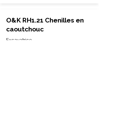
O&K RH1.21 Chenilles en
caoutchouc
Excavatrice
230x96x33
O&K
RH1.21
More Info
O&K RH1.29 Chenilles en
caoutchouc
Excavatrice
300x52.5Nx76