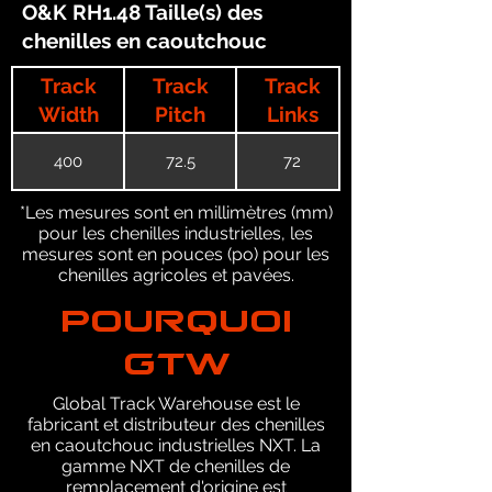
O&K RH1.48 Taille(s) des
chenilles en caoutchouc
Track
Track
Track
Width
Pitch
Links
400
72.5
72
*Les mesures sont en millimètres (mm)
pour les chenilles industrielles, les
mesures sont en pouces (po) pour les
chenilles agricoles et pavées.
POURQUOI
GTW
Global Track Warehouse est le
fabricant et distributeur des chenilles
en caoutchouc industrielles NXT. La
gamme NXT de chenilles de
remplacement d'origine est