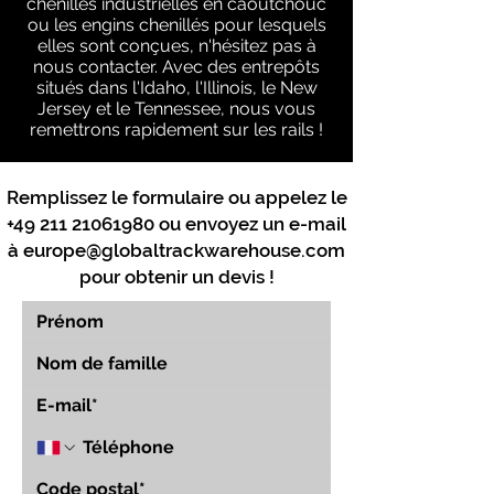
chenilles industrielles en caoutchouc
ou les engins chenillés pour lesquels
elles sont conçues, n'hésitez pas à
nous contacter. Avec des entrepôts
situés dans l'Idaho, l'Illinois, le New
Jersey et le Tennessee, nous vous
remettrons rapidement sur les rails !
Remplissez le formulaire ou appelez le
+49 211 21061980
ou envoyez un e-mail
à
europe@globaltrackwarehouse.com
pour obtenir un devis !