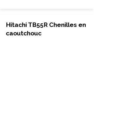
Hitachi TB55R Chenilles en
caoutchouc
400x72.5Wx72
Hitachi
TB55R
More Info
Hitachi TB55UR Chenilles
en caoutchouc