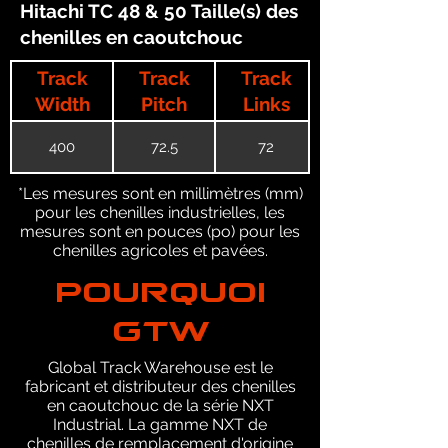
Hitachi TC 48 & 50 Taille(s) des
chenilles en caoutchouc
Track
Track
Track
Width
Pitch
Links
400
72.5
72
*Les mesures sont en millimètres (mm)
pour les chenilles industrielles, les
mesures sont en pouces (po) pour les
chenilles agricoles et pavées.
POURQUOI
GTW
Global Track Warehouse est le
fabricant et distributeur des chenilles
en caoutchouc de la série NXT
Industrial. La gamme NXT de
chenilles de remplacement d'origine