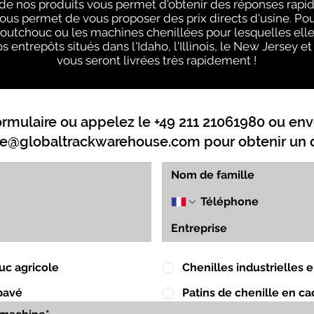
e nos produits vous permet d'obtenir des réponses rapide
nous permet de vous proposer des prix directs d'usine. Po
aoutchouc ou les machines chenillées pour lesquelles elle
s entrepôts situés dans l'Idaho, l'Illinois, le New Jersey e
vous seront livrées très rapidement !
ormulaire ou appelez le +49 211 21061980 ou env
e@globaltrackwarehouse.com
pour obtenir un d
uc agricole
Chenilles industrielles
pavé
Patins de chenille en c