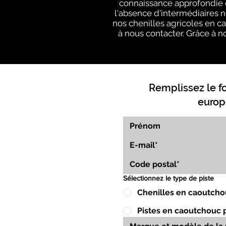
connaissance approfondie d
l'absence d'intermédiaires 
nos chenilles agricoles en c
à nous contacter. Grâce à no
Remplissez le f
europ
Sélectionnez le type de piste
Chenilles en caoutcho
Pistes en caoutchouc 