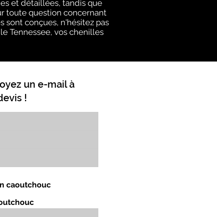
s et détaillées, tandis que
ur toute question concernant
s sont conçues, n'hésitez pas
t le Tennessee, vos chenilles
oyez un e-mail à
evis !
 en caoutchouc
aoutchouc