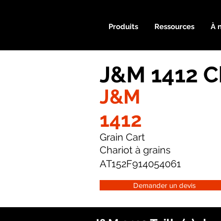
Produits
Ressources
À 
J&M 1412 C
J&M
1412
Grain Cart
Chariot à grains
AT152F914054061
Demander un devis