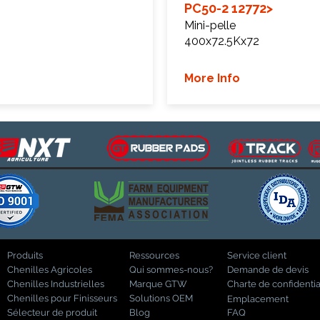
PC50-2 12772>
Mini-pelle
400x72.5Kx72
More Info
Produits
Ressources
Service client
Chenilles Agricoles
Qui sommes-nous?
Demande de devis
Chenilles Industrielles
Marque GTW
Charte de confidentia
Chenilles pour Finisseurs
Solutions OEM
Emplacement
Sélecteur de produit
Blog
FAQ