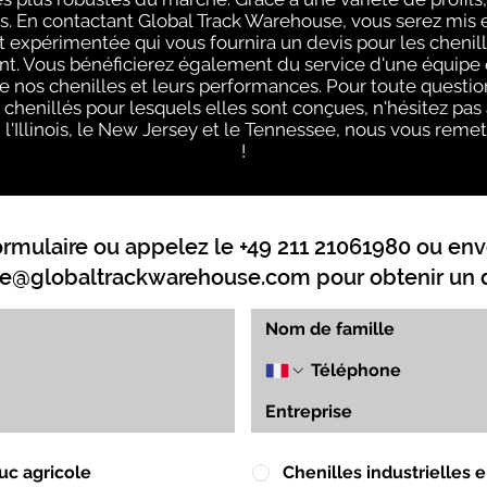
. En contactant Global Track Warehouse, vous serez mis 
xpérimentée qui vous fournira un devis pour les chenill
. Vous bénéficierez également du service d'une équipe q
e nos chenilles et leurs performances. Pour toute questi
s chenillés pour lesquels elles sont conçues, n'hésitez pas
 l'Illinois, le New Jersey et le Tennessee, nous vous remet
!
ormulaire ou appelez le +49 211 21061980 ou env
e@globaltrackwarehouse.com
pour obtenir un d
uc agricole
Chenilles industrielles