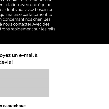
en relation avec une équipe
es dont vous avez besoin en
ui maîtrise parfaitement le
on concernant nos chenilles
 à nous contacter. Avec des
trons rapidement sur les rails
oyez un e-mail à
evis !
 en caoutchouc