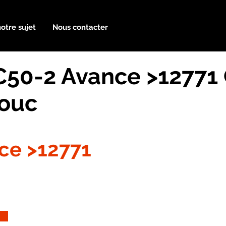
notre sujet
Nous contacter
50-2 Avance >12771 
houc
ce >12771