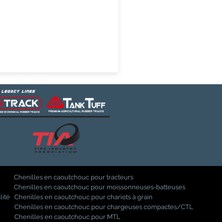
Chenilles en caoutchouc pour tracteurs
Chenilles en caoutchouc pour moissonneuses-batteuses
lité
Chenilles en caoutchouc pour chariots à grain
Chenilles en caoutchouc pour chargeuses compactes/CTL
Chenilles en caoutchouc pour MTL