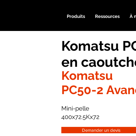
Produits
Ressources
À 
Komatsu PC
en caoutc
Komatsu
PC50-2 Avan
Mini-pelle
400x72.5Kx72
Demander un devis