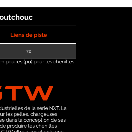
aoutchouc
Liens de piste
72
en pouces (po) pour les chenilles
GTW
ustrielles de la série NXT. La
r les pelles, chargeuses
se dans la conception de ses
de produire les chenilles
 GTW offre à ses clients une