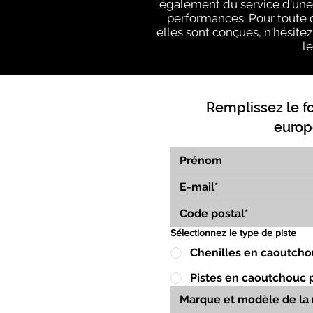
également du service d'une é
performances. Pour toute q
elles sont conçues, n'hésitez 
l
Remplissez le f
europ
Sélectionnez le type de piste
Chenilles en caoutcho
Pistes en caoutchouc 