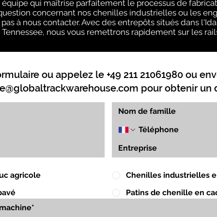
quipe qui maîtrise parfaitement le processus de fabricati
uestion concernant nos chenilles industrielles ou les eng
pas à nous contacter. Avec des entrepôts situés dans l'Idaho
e Tennessee, nous vous remettrons rapidement sur les rails
ormulaire ou appelez le +49 211 21061980 ou env
e@globaltrackwarehouse.com
pour obtenir un d
uc agricole
Chenilles industrielles
pavé
Patins de chenille en c