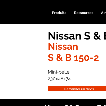
Produits
Ressources
À 
Nissan S & 
Nissan
S & B 150-2
Mini-pelle
230x48x74
Demander un devis