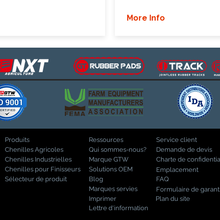
More Info
Produits
Ressources
Service client
Chenilles Agricoles
Qui sommes-nous?
Demande de devis
Chenilles Industrielles
Marque GTW
Charte de confidentia
Chenilles pour Finisseurs
Solutions OEM
Emplacement
Sélecteur de produit
Blog
FAQ
Marques servies
Formulaire de garant
Imprimer
Plan du site
Lettre d'information