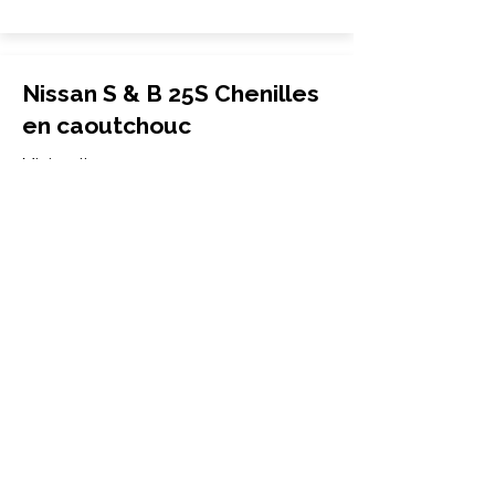
Nissan S & B 25S Chenilles
en caoutchouc
Mini-pelle
420x100x54
Nissan
S & B 25S
More Info
Nissan S & B 25 Chenilles
en caoutchouc
Mini-pelle