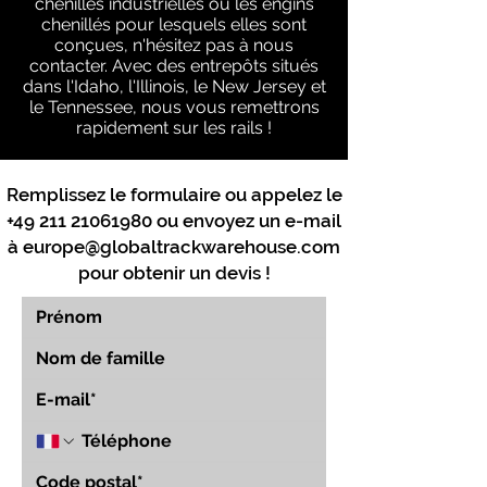
chenilles industrielles ou les engins
chenillés pour lesquels elles sont
conçues, n'hésitez pas à nous
contacter. Avec des entrepôts situés
dans l'Idaho, l'Illinois, le New Jersey et
le Tennessee, nous vous remettrons
rapidement sur les rails !
Remplissez le formulaire ou appelez le
+49 211 21061980
ou envoyez un e-mail
à
europe@globaltrackwarehouse.com
pour obtenir un devis !