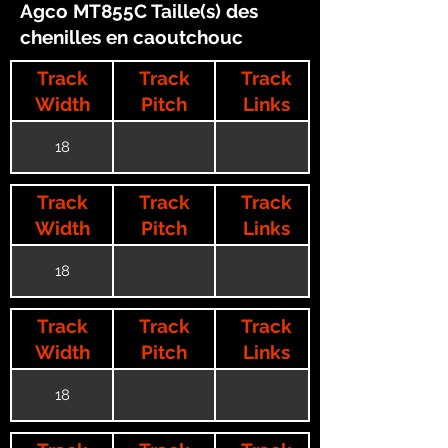
Agco MT855C Taille(s) des
chenilles en caoutchouc
Track
Track
Track
Width
Pitch
Links
18
Track
Track
Track
Width
Pitch
Links
18
Track
Track
Track
Width
Pitch
Links
18