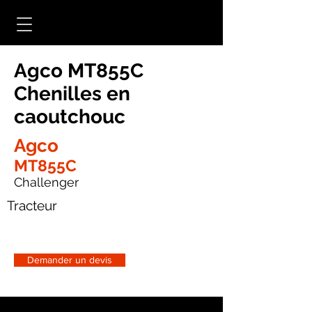
Agco MT855C
Chenilles en
caoutchouc
Agco
MT855C
Challenger
Tracteur
Demander un devis