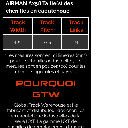
AIRMAN Ax58 Taille(s) des
chenilles en caoutchouc
Track
Track
Track
Width
Pitch
Links
400
72.5
74
*Les mesures sont en millimètres (mm)
pour les chenilles industrielles, les
mesures sont en pouces (po) pour les
chenilles agricoles et pavées.
POURQUOI
GTW
Global Track Warehouse est le
fabricant et distributeur des chenilles
en caoutchouc industrielles de la
série NXT. La gamme NXT de
chenilles de remplacement d'origine