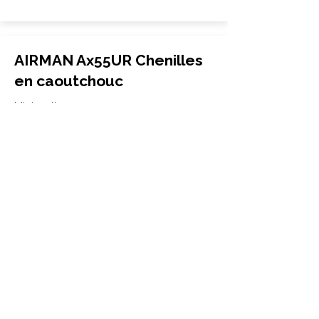
AIRMAN Ax55UR Chenilles
en caoutchouc
Mini-pelle
400x72.5Wx72
AIRMAN
Ax55UR
More Info
AIRMAN Ax55UR-3
Chenilles en caoutchouc
Mini-pelle