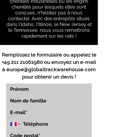
chenilles industrielles ou les engins
chenillés pour lesquels elles sont
conçues, n'hésitez pas à nous
contacter. Avec des entrepôts situés
dans l'Idaho, l'Illinois, le New Jersey et
le Tennessee, nous vous remettrons
rapidement sur les rails !
Remplissez le formulaire ou appelez le
+49 211 21061980
ou envoyez un e-mail
à
europe@globaltrackwarehouse.com
pour obtenir un devis !