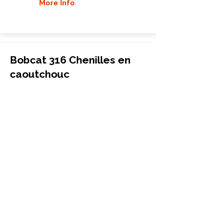
More Info
Bobcat 316 Chenilles en
caoutchouc
Mini-pelle
180x72x38
Bobcat
316
More Info
Bobcat 318 Chenilles en
caoutchouc