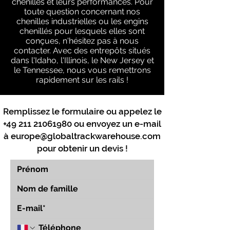
chenilles et leurs performances. Pour
toute question concernant nos
chenilles industrielles ou les engins
chenillés pour lesquels elles sont
conçues, n'hésitez pas à nous
contacter. Avec des entrepôts situés
dans l'Idaho, l'Illinois, le New Jersey et
le Tennessee, nous vous remettrons
rapidement sur les rails !
Remplissez le formulaire ou appelez le
+49 211 21061980
ou envoyez un e-mail
à
europe@globaltrackwarehouse.com
pour obtenir un devis !