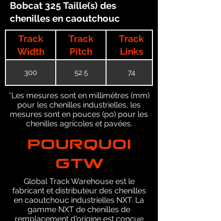
Bobcat 325 Taille(s) des
chenilles en caoutchouc
Track
Track
Track
Width
Pitch
Links
300
52.5
74
*Les mesures sont en millimètres (mm)
pour les chenilles industrielles, les
mesures sont en pouces (po) pour les
chenilles agricoles et pavées.
POURQUOI
GTW
Global Track Warehouse est le
fabricant et distributeur des chenilles
en caoutchouc industrielles NXT. La
gamme NXT de chenilles de
remplacement d'origine est conçue