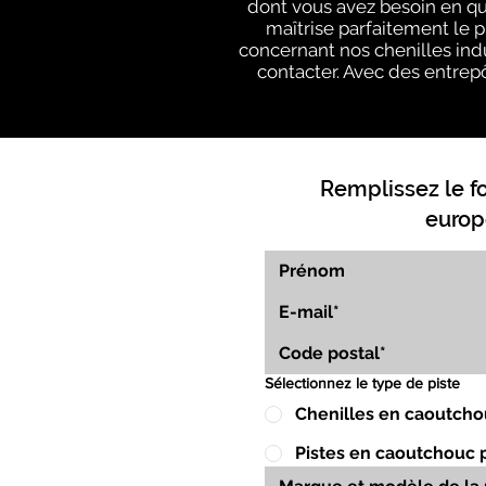
dont vous avez besoin en q
maîtrise parfaitement le 
concernant nos chenilles indu
contacter. Avec des entrepô
Remplissez le f
europ
Sélectionnez le type de piste
Chenilles en caoutcho
Pistes en caoutchouc 