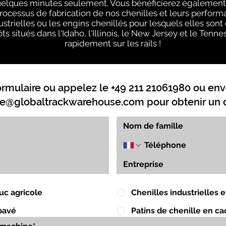
uelques minutes seulement. Vous bénéficierez également 
processus de fabrication de nos chenilles et leurs perform
strielles ou les engins chenillés pour lesquels elles sont
ts situés dans l'Idaho, l'Illinois, le New Jersey et le Ten
rapidement sur les rails !
ormulaire ou appelez le +49 211 21061980 ou env
e@globaltrackwarehouse.com
pour obtenir un d
uc agricole
Chenilles industrielles
pavé
Patins de chenille en c