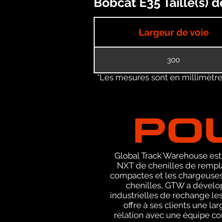
Bobcat E35 Taille(s) 
Largeur de voie
300
*Les mesures sont en millimètres
PO
Global Track Warehouse est 
NXT de chenilles de rempla
compactes et les chargeuses 
chenilles, GTW a dévelop
industrielles de rechange le
offre à ses clients une l
relation avec une équipe c