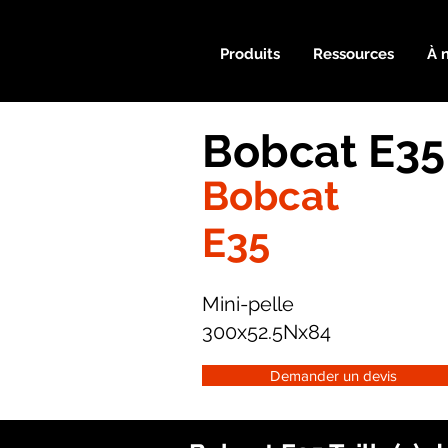
Produits
Ressources
À 
Bobcat E35
Bobcat
E35
Mini-pelle
300x52.5Nx84
Demander un devis