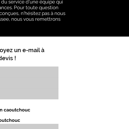
du service d'une équipe qui
ances. Pour toute question
 conçues, n'hésitez pas à nous
nessee, nous vous remettrons
oyez un e-mail à
evis !
 en caoutchouc
aoutchouc