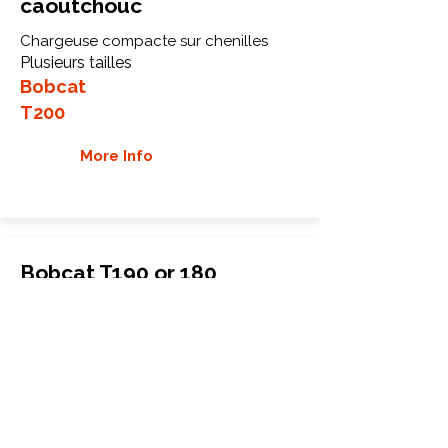
caoutchouc
Chargeuse compacte sur chenilles
Plusieurs tailles
Bobcat
T200
More Info
Bobcat T190 or 180
Chenilles en caoutchouc
Chargeuse compacte à chenilles
320x86BCx49
Bobcat
T190 or 180