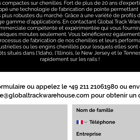
compactes sur chenilles. Fort de plus de 20 ans d'expert
pé une technologie de fabrication de pointe permettant 
s plus robustes du marché. Grâce à une variété de profi
arge gamme d'applications. En contactant Global Track Wa
ommerciale compétente et expérimentée qui vous fournira 
uelques minutes seulement. Vous bénéficierez également 
processus de fabrication de nos chenilles et leurs perform
strielles ou les engins chenillés pour lesquels elles sont
ts situés dans l'Idaho, l'Illinois, le New Jersey et le Ten
rapidement sur les rails !
ormulaire ou appelez le +49 211 21061980 ou env
e@globaltrackwarehouse.com
pour obtenir un d