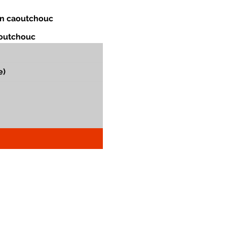
 en caoutchouc
aoutchouc