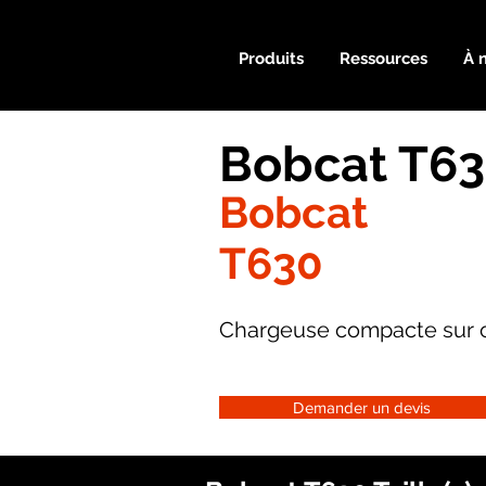
Produits
Ressources
À 
Bobcat T63
Bobcat
T630
Chargeuse compacte sur c
Demander un devis