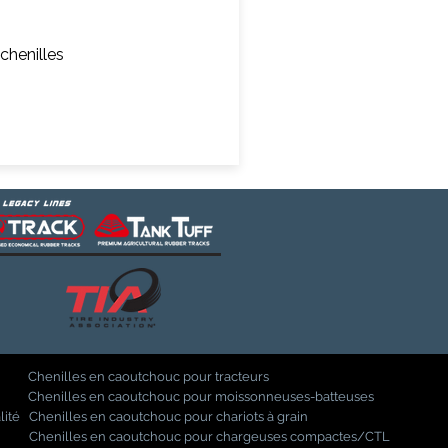
chenilles
Chenilles en caoutchouc pour tracteurs
Chenilles en caoutchouc pour moissonneuses-batteuses
lité
Chenilles en caoutchouc pour chariots à grain
Chenilles en caoutchouc pour chargeuses compactes/CTL