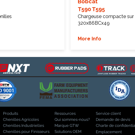
Bobcat
T590 T595
illes
Chargeuse compacte sur 
320x86BCx49
More Info
Produits
Ressources
Service client
Chenilles Agricoles
Qui sommes-nous?
Demande de devis
Chenilles Industrielles
Marque GTW
Charte de confidentia
Chenilles pour Finisseurs
Solutions OEM
Emplacement