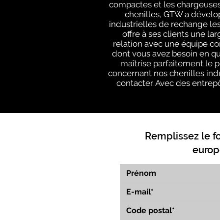
compactes et les chargeuses 
chenilles, GTW a dévelop
industrielles de rechange le
offre à ses clients une l
relation avec une équipe c
dont vous avez besoin en q
maîtrise parfaitement le 
concernant nos chenilles indu
contacter. Avec des entrepô
Remplissez le f
europ