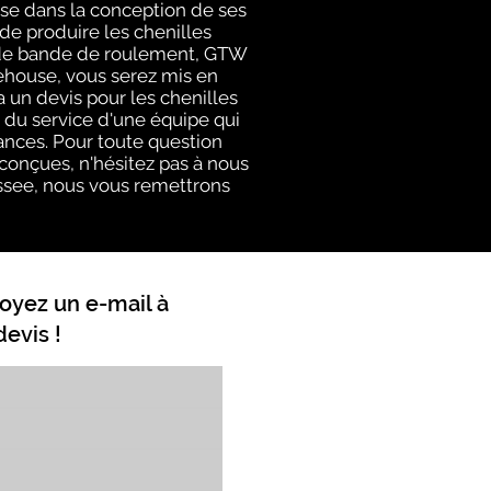
ise dans la conception de ses
de produire les chenilles
ls de bande de roulement, GTW
rehouse, vous serez mis en
un devis pour les chenilles
du service d'une équipe qui
ances. Pour toute question
 conçues, n'hésitez pas à nous
nessee, nous vous remettrons
oyez un e-mail à
evis !