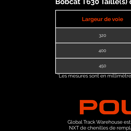
Bobcat T630 Taille(s)
Largeur de voie
320
400
450
*Les mesures sont en millimètres
PO
Global Track Warehouse est 
NXT de chenilles de rempla