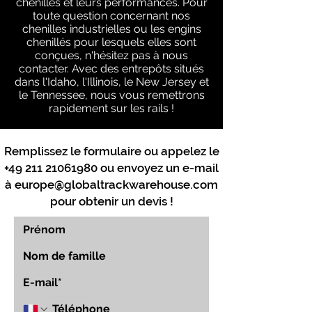
chenilles et leurs performances. Pour
toute question concernant nos
chenilles industrielles ou les engins
chenillés pour lesquels elles sont
conçues, n'hésitez pas à nous
contacter. Avec des entrepôts situés
dans l'Idaho, l'Illinois, le New Jersey et
le Tennessee, nous vous remettrons
rapidement sur les rails !
Remplissez le formulaire ou appelez le
+49 211 21061980
ou envoyez un e-mail
à
europe@globaltrackwarehouse.com
pour obtenir un devis !