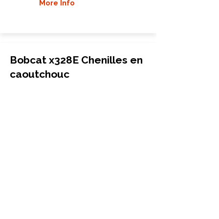
More Info
Bobcat x328E Chenilles en
caoutchouc
Excavatrice
320x54x72
Bobcat
x328E
More Info
Bobcat x329 Chenilles en
caoutchouc