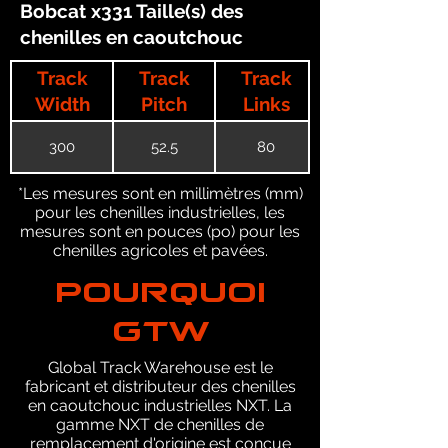
Bobcat x331 Taille(s) des
chenilles en caoutchouc
Track
Track
Track
Width
Pitch
Links
300
52.5
80
*Les mesures sont en millimètres (mm)
pour les chenilles industrielles, les
mesures sont en pouces (po) pour les
chenilles agricoles et pavées.
POURQUOI
GTW
Global Track Warehouse est le
fabricant et distributeur des chenilles
en caoutchouc industrielles NXT. La
gamme NXT de chenilles de
remplacement d'origine est conçue