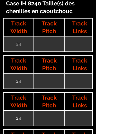
Case IH 8240 Taille(s) des
chenilles en caoutchouc
Track
Track
Track
Width
Pitch
Links
24
Track
Track
Track
Width
Pitch
Links
24
Track
Track
Track
Width
Pitch
Links
24