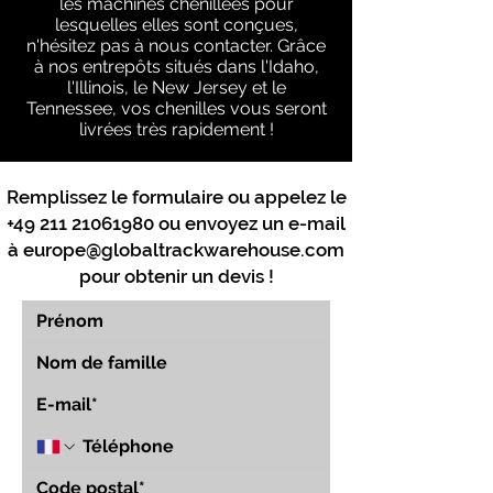
les machines chenillées pour
lesquelles elles sont conçues,
n'hésitez pas à nous contacter. Grâce
à nos entrepôts situés dans l'Idaho,
l'Illinois, le New Jersey et le
Tennessee, vos chenilles vous seront
livrées très rapidement !
Remplissez le formulaire ou appelez le
+49 211 21061980
ou envoyez un e-mail
à
europe@globaltrackwarehouse.com
pour obtenir un devis !