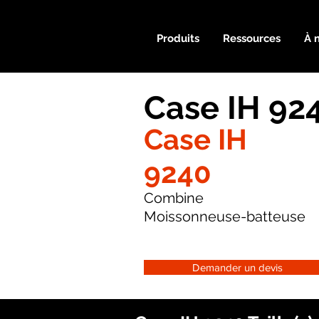
Produits
Ressources
À 
Case IH 92
Case IH
9240
Combine
Moissonneuse-batteuse
Demander un devis