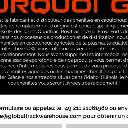
 le fabricant et distributeur des chenilles en caoutchouc
s de remplacement d'origine est conçue spécifiquement 
 IH des séries Quadtrac, Rowtrac et Axial Flow. Forts de
 dans nos processus de production et de distribution, nous
enilles en caoutchouc agricoles de la plus haute qualité 
icoles chez GTW, vous collaborez avec une entreprise ple
provisionnement. Nous avons supprimé les intermédiaires
 connaissance approfondie de nos produits vous permet d'
'absence d'intermédiaires nous permet de vous proposer de
os chenilles agricoles ou les machines chenillées pour le
er. Grâce à nos entrepôts situés dans l'Idaho, l'Illinois, l
vos chenilles vous seront livrées très rapidement !
ormulaire ou appelez le +49 211 21061980 ou env
e@globaltrackwarehouse.com
pour obtenir un d