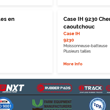
les en
Case IH 9230 Chen
caoutchouc
Case IH
9230
Moissonneuse-batteuse
Plusieurs tailles
More Info