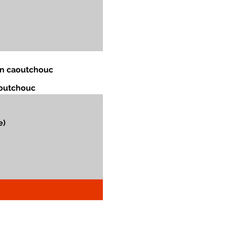
 en caoutchouc
aoutchouc