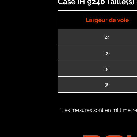
Case IH 9240 Taille(s
Largeur de voie
24
30
32
36
*Les mesures sont en millimètres
PO