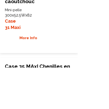
caoutchouc
Mini-pelle
300x52.5Wx82
Case
31 Maxi
More Info
Case 35 MAxI Chenilles en
caoutchouc
Mini-pelle
350x52.5x86
Case
35 MAxI