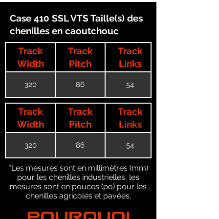
Case 410 SSL VTS Taille(s) des
chenilles en caoutchouc
Track
Track
Track
Width
Pitch
Links
320
86
54
Track
Track
Track
Width
Pitch
Links
320
86
54
*Les mesures sont en millimètres (mm)
pour les chenilles industrielles, les
mesures sont en pouces (po) pour les
chenilles agricoles et pavées.
POURQUOI