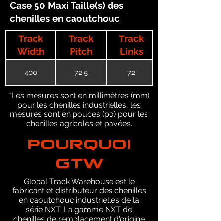
Case 50 Maxi Taille(s) des
chenilles en caoutchouc
Track
Track
Track
Width
Pitch
Links
400
72.5
72
*Les mesures sont en millimètres (mm)
pour les chenilles industrielles, les
mesures sont en pouces (po) pour les
chenilles agricoles et pavées.
POURQUOI
GTW
Global Track Warehouse est le
fabricant et distributeur des chenilles
en caoutchouc industrielles de la
série NXT. La gamme NXT de
chenilles de remplacement d'origine