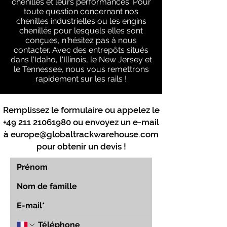
chenilles et leurs performances. Pour
toute question concernant nos
chenilles industrielles ou les engins
chenillés pour lesquels elles sont
conçues, n'hésitez pas à nous
contacter. Avec des entrepôts situés
dans l'Idaho, l'Illinois, le New Jersey et
le Tennessee, nous vous remettrons
rapidement sur les rails !
Remplissez le formulaire ou appelez le
+49 211 21061980
ou envoyez un e-mail
à
europe@globaltrackwarehouse.com
pour obtenir un devis !