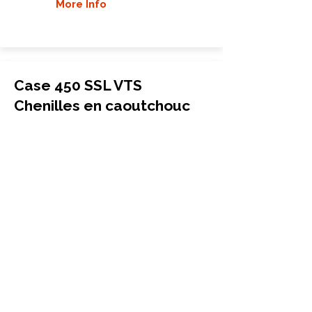
More Info
Case 450 SSL VTS
Chenilles en caoutchouc
Chargeuse compacte sur chenilles
450x86x58
Case
450 SSL VTS
More Info
Case 465 SSL VTS
Chenilles en caoutchouc