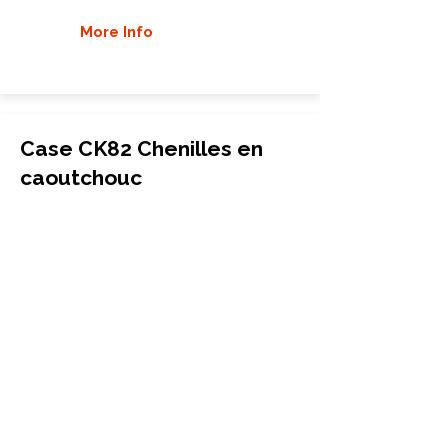
More Info
Case CK82 Chenilles en
caoutchouc
Mini-pelle
450x81x72
Case
CK82
More Info
Case CK38 Chenilles en