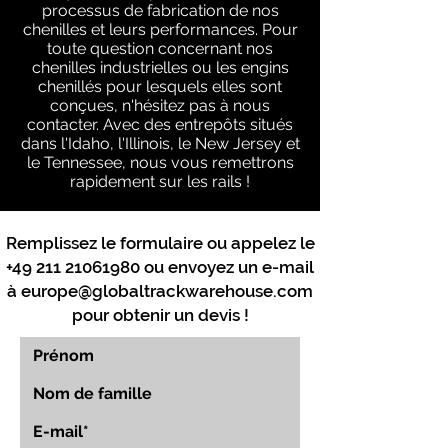
processus de fabrication de nos
chenilles et leurs performances. Pour
toute question concernant nos
chenilles industrielles ou les engins
chenillés pour lesquels elles sont
conçues, n'hésitez pas à nous
contacter. Avec des entrepôts situés
dans l'Idaho, l'Illinois, le New Jersey et
le Tennessee, nous vous remettrons
rapidement sur les rails !
Remplissez le formulaire ou appelez le
+49 211 21061980
ou envoyez un e-mail
à
europe@globaltrackwarehouse.com
pour obtenir un devis !