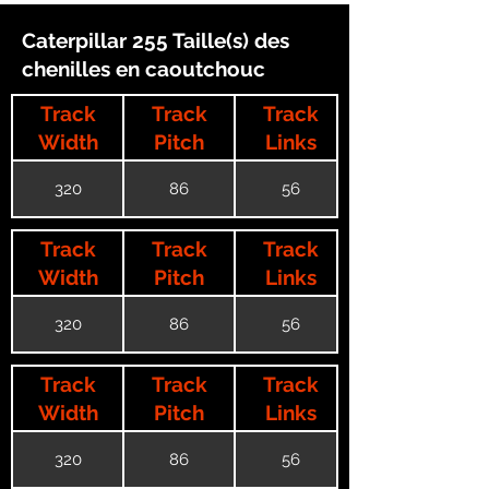
Caterpillar 255 Taille(s) des
chenilles en caoutchouc
Track
Track
Track
Width
Pitch
Links
320
86
56
Track
Track
Track
Width
Pitch
Links
320
86
56
Track
Track
Track
Width
Pitch
Links
320
86
56