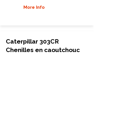
More Info
Caterpillar 303CR
Chenilles en caoutchouc
Mini-pelle
300x52.5Wx84
Caterpillar
303CR
More Info
Caterpillar 303CCR