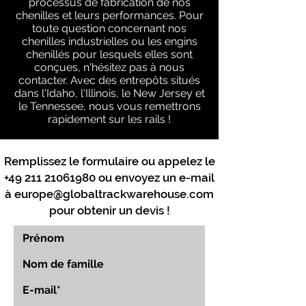
processus de fabrication de nos
chenilles et leurs performances. Pour
toute question concernant nos
chenilles industrielles ou les engins
chenillés pour lesquels elles sont
conçues, n'hésitez pas à nous
contacter. Avec des entrepôts situés
dans l'Idaho, l'Illinois, le New Jersey et
le Tennessee, nous vous remettrons
rapidement sur les rails !
Remplissez le formulaire ou appelez le
+49 211 21061980
ou envoyez un e-mail
à
europe@globaltrackwarehouse.com
pour obtenir un devis !