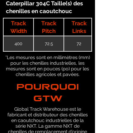
Caterpillar 304C Taille(s) des
chenilles en caoutchouc
Track
Track
Track
Width
Pitch
Links
400
72.5
72
*Les mesures sont en millimètres (mm)
pour les chenilles industrielles, les
mesures sont en pouces (po) pour les
chenilles agricoles et pavées.
POURQUOI
GTW
Global Track Warehouse est le
fabricant et distributeur des chenilles
en caoutchouc industrielles de la
série NXT. La gamme NXT de
chenilles de remplacement d'origine