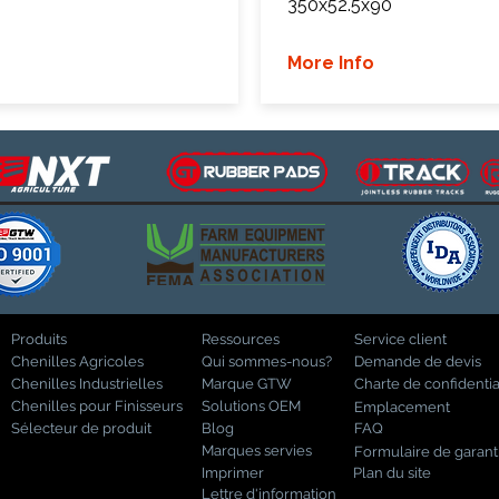
350x52.5x90
More Info
Produits
Ressources
Service client
Chenilles Agricoles
Qui sommes-nous?
Demande de devis
Chenilles Industrielles
Marque GTW
Charte de confidentia
Chenilles pour Finisseurs
Solutions OEM
Emplacement
Sélecteur de produit
Blog
FAQ
Marques servies
Formulaire de garant
Imprimer
Plan du site
Lettre d'information