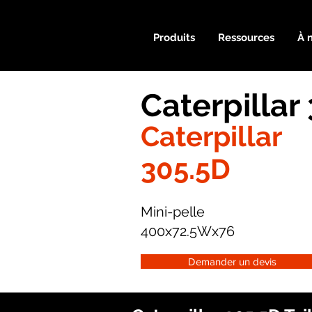
Produits
Ressources
À 
Caterpillar
Caterpillar
305.5D
Mini-pelle
400x72.5Wx76
Demander un devis