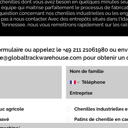
s chenilles dont vous avez besoin en quelques minutes se
quipe qui maîtrise parfaitement le processus de fabricati
uestion concernant nos chenilles industrielles ou les eng
pas à nous contacter. Avec des entrepôts situés dans l'Idaho
e Tennessee, nous vous remettrons rapidement sur les rails
ormulaire ou appelez le +49 211 21061980 ou env
e@globaltrackwarehouse.com
pour obtenir un d
uc agricole
Chenilles industrielles
pavé
Patins de chenille en c