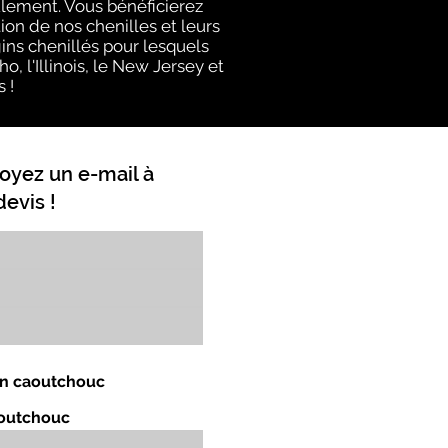
ulement. Vous bénéficierez
on de nos chenilles et leurs
ins chenillés pour lesquels
, l'Illinois, le New Jersey et
 !
oyez un e-mail à
evis !
 en caoutchouc
aoutchouc