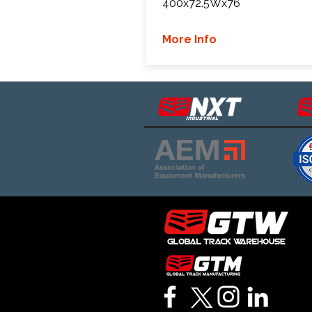
400x72.5Wx76
More Info