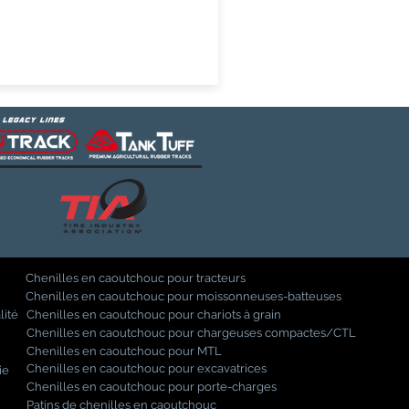
Chenilles en caoutchouc pour tracteurs
Chenilles en caoutchouc pour moissonneuses-batteuses
lité
Chenilles en caoutchouc pour chariots à grain
Chenilles en caoutchouc pour chargeuses compactes/CTL
Chenilles en caoutchouc pour MTL
Chenilles en caoutchouc pour excavatrices
ie
Chenilles en caoutchouc pour porte-charges
Patins de chenilles en caoutchouc