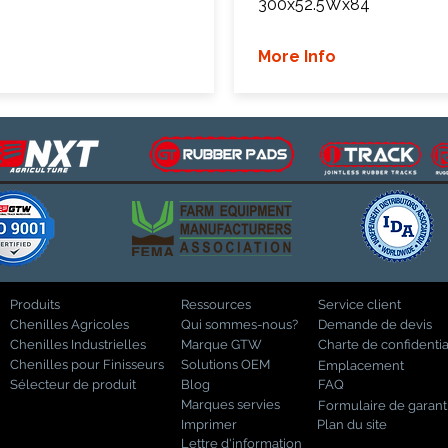
300x52.5Wx84
More Info
Produits
Ressources
Service client
Chenilles Agricoles
Qui sommes-nous?
Demande de devis
Chenilles Industrielles
Marque GTW
Charte de confidentia
Chenilles pour Finisseurs
Solutions OEM
Emplacement
Sélecteur de produit
Blog
FAQ
Marques servies
Formulaire de garant
Imprimer
Plan du site
Lettre d'information