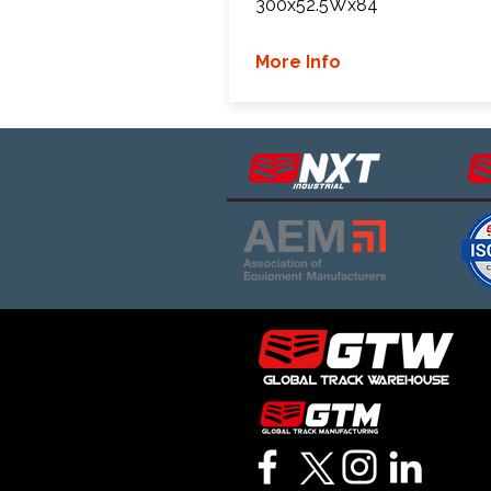
300x52.5Wx84
More Info