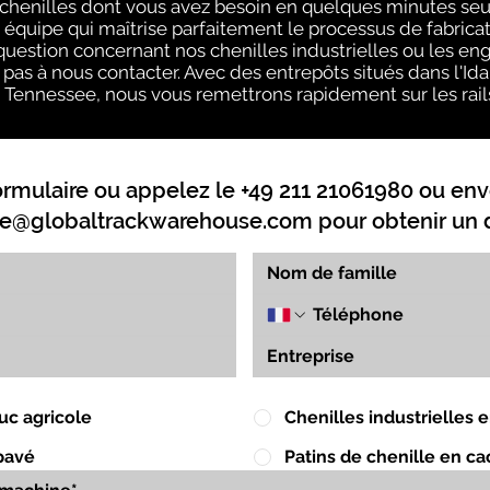
s chenilles dont vous avez besoin en quelques minutes se
quipe qui maîtrise parfaitement le processus de fabricati
uestion concernant nos chenilles industrielles ou les eng
pas à nous contacter. Avec des entrepôts situés dans l'Idaho
e Tennessee, nous vous remettrons rapidement sur les rails
ormulaire ou appelez le +49 211 21061980 ou env
e@globaltrackwarehouse.com
pour obtenir un d
uc agricole
Chenilles industrielles
pavé
Patins de chenille en c