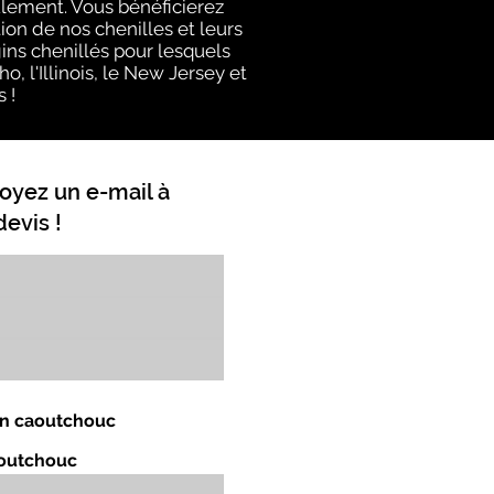
ulement. Vous bénéficierez
on de nos chenilles et leurs
ins chenillés pour lesquels
, l'Illinois, le New Jersey et
 !
oyez un e-mail à
evis !
 en caoutchouc
aoutchouc