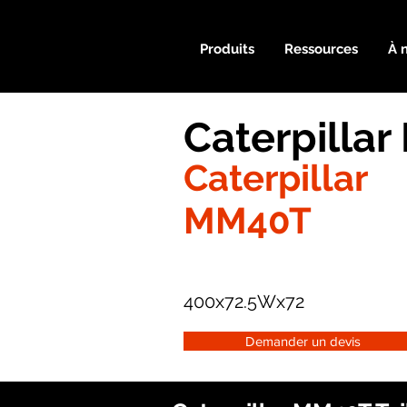
Produits
Ressources
À 
Caterpilla
Caterpillar
MM40T
400x72.5Wx72
Demander un devis