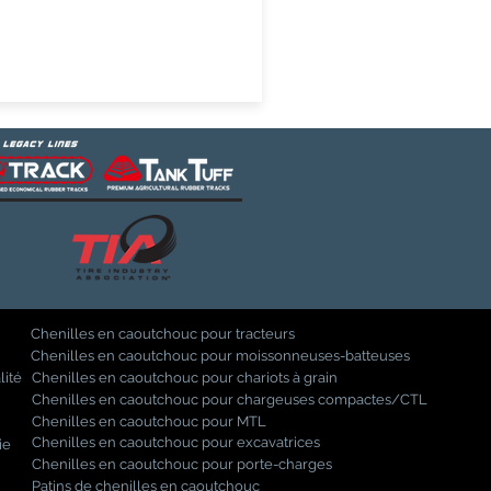
Chenilles en caoutchouc pour tracteurs
Chenilles en caoutchouc pour moissonneuses-batteuses
lité
Chenilles en caoutchouc pour chariots à grain
Chenilles en caoutchouc pour chargeuses compactes/CTL
Chenilles en caoutchouc pour MTL
Chenilles en caoutchouc pour excavatrices
ie
Chenilles en caoutchouc pour porte-charges
Patins de chenilles en caoutchouc