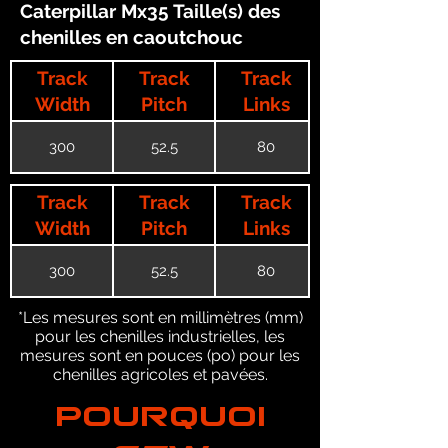
Caterpillar Mx35 Taille(s) des
chenilles en caoutchouc
Track
Track
Track
Width
Pitch
Links
300
52.5
80
Track
Track
Track
Width
Pitch
Links
300
52.5
80
*Les mesures sont en millimètres (mm)
pour les chenilles industrielles, les
mesures sont en pouces (po) pour les
chenilles agricoles et pavées.
POURQUOI
GTW