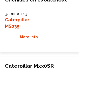
320x100x43
Caterpillar
MS035
More Info
Caterpillar Mx30SR
Chenilles en caoutchouc
Mini-pelle
320x100x43
Caterpillar
Mx30SR
More Info