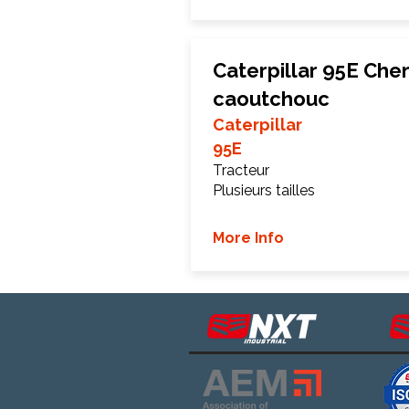
Caterpillar 95E Chen
caoutchouc
Caterpillar
95E
Tracteur
Plusieurs tailles
More Info