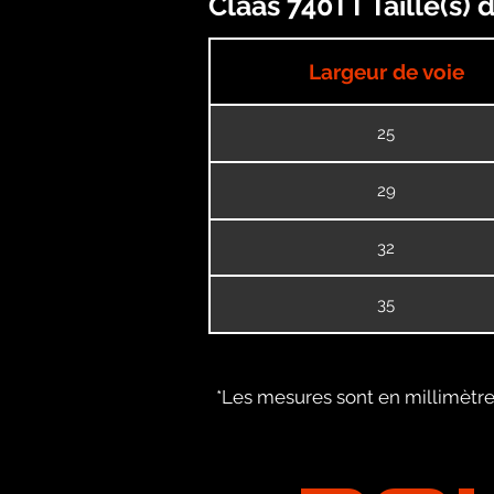
Claas 740TT Taille(s)
Largeur de voie
25
29
32
35
*Les mesures sont en millimètres
PO