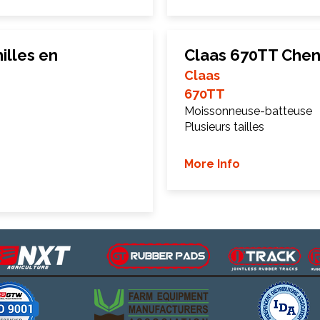
illes en
Claas 670TT Chen
Claas
670TT
Moissonneuse-batteuse
Plusieurs tailles
More Info