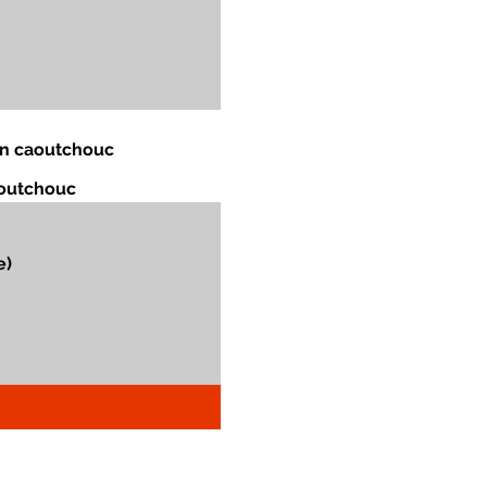
 en caoutchouc
aoutchouc