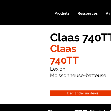
Produits
Ressources
À 
Claas 740T
Claas
740TT
Lexion
Moissonneuse-batteuse
Demander un devis