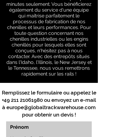
minutes seulement. Vous bénéficierez
également du service d'une équipe
qui maîtrise parfaitement le
processus de fabrication de nos
chenilles et leurs performances. Pour
toute question concernant nos
chenilles industrielles ou les engins
chenillés pour lesquels elles sont
conçues, n'hésitez pas à nous
contacter. Avec des entrepôts situés
dans l'Idaho, l'Illinois, le New Jersey et
le Tennessee, nous vous remettrons
rapidement sur les rails !
Remplissez le formulaire ou appelez le
+49 211 21061980
ou envoyez un e-mail
à
europe@globaltrackwarehouse.com
pour obtenir un devis !