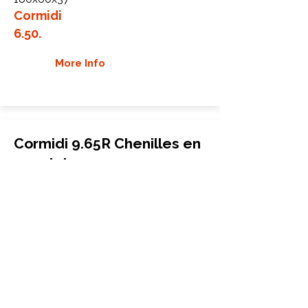
Cormidi
6.50.
More Info
Cormidi 9.65R Chenilles en
caoutchouc
Mini porte-bébé
180x72x37
Cormidi
9.65R
More Info