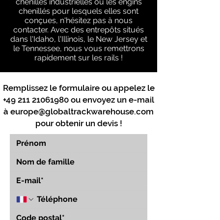
chenilles industrielles ou les engins
chenillés pour lesquels elles sont
conçues, n'hésitez pas à nous
contacter. Avec des entrepôts situés
dans l'Idaho, l'Illinois, le New Jersey et
le Tennessee, nous vous remettrons
rapidement sur les rails !
Remplissez le formulaire ou appelez le
+49 211 21061980
ou envoyez un e-mail
à
europe@globaltrackwarehouse.com
pour obtenir un devis !