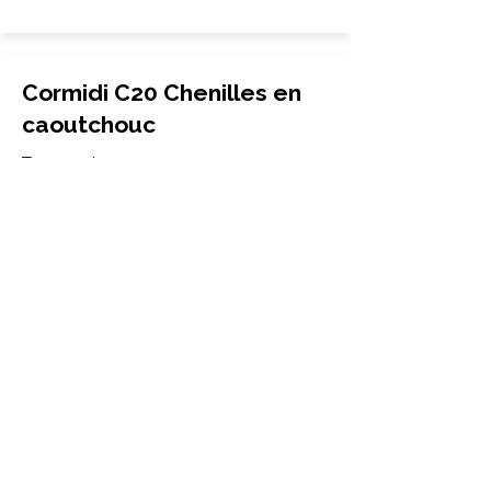
Cormidi C20 Chenilles en
caoutchouc
Transporteur
230x72x48
Cormidi
C20
More Info
Cormidi C6.60 Chenilles en
caoutchouc
Transporteur