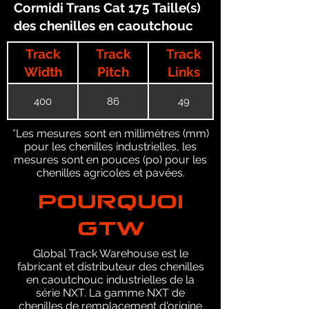
Cormidi Trans Cat 175 Taille(s)
des chenilles en caoutchouc
Track
Track
Track
Width
Pitch
Links
400
86
49
*Les mesures sont en millimètres (mm)
pour les chenilles industrielles, les
mesures sont en pouces (po) pour les
chenilles agricoles et pavées.
POURQUOI
GTW
Global Track Warehouse est le
fabricant et distributeur des chenilles
en caoutchouc industrielles de la
série NXT. La gamme NXT de
chenilles de remplacement d'origine