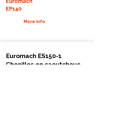
Euromach
EP140
More Info
Euromach ES150-1
Chenilles en caoutchouc
Mini-pelle
230x96x33
Euromach
ES150-1
More Info