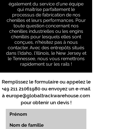
également du service d'une équipe
qui maîtrise parfaitement le
processus de fabrication de nos
chenilles et leurs performances. Pour
toute question concernant nos
chenilles industrielles ou les engins
chenillés pour lesquels elles sont
conçues, n'hésitez pas à nous
contacter. Avec des entrepôts situés
dans l'Idaho, l'Illinois, le New Jersey et
le Tennessee, nous vous remettrons
rapidement sur les rails !
Remplissez le formulaire ou appelez le
+49 211 21061980
ou envoyez un e-mail
à
europe@globaltrackwarehouse.com
pour obtenir un devis !