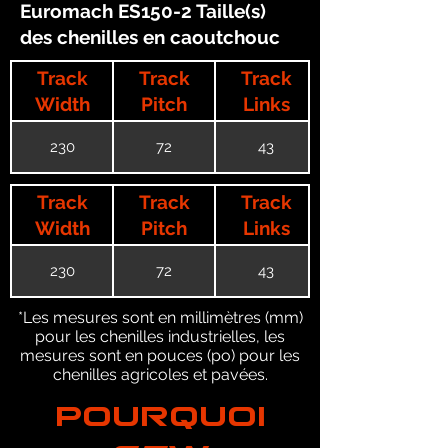
Euromach ES150-2 Taille(s)
des chenilles en caoutchouc
Track
Track
Track
Width
Pitch
Links
230
72
43
Track
Track
Track
Width
Pitch
Links
230
72
43
*Les mesures sont en millimètres (mm)
pour les chenilles industrielles, les
mesures sont en pouces (po) pour les
chenilles agricoles et pavées.
POURQUOI
GTW