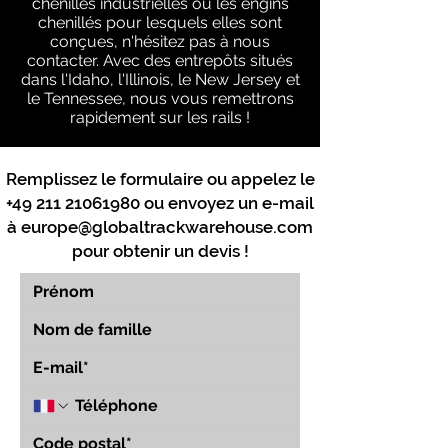
chenilles industrielles ou les engins
chenillés pour lesquels elles sont
conçues, n'hésitez pas à nous
contacter. Avec des entrepôts situés
dans l'Idaho, l'Illinois, le New Jersey et
le Tennessee, nous vous remettrons
rapidement sur les rails !
Remplissez le formulaire ou appelez le
+49 211 21061980
ou envoyez un e-mail
à
europe@globaltrackwarehouse.com
pour obtenir un devis !