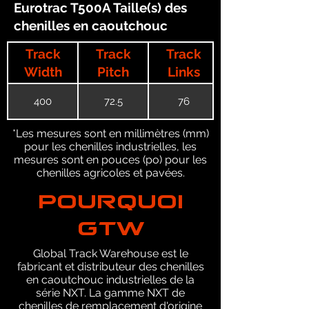
Eurotrac T500A Taille(s) des
chenilles en caoutchouc
Track
Track
Track
Width
Pitch
Links
400
72.5
76
*Les mesures sont en millimètres (mm)
pour les chenilles industrielles, les
mesures sont en pouces (po) pour les
chenilles agricoles et pavées.
POURQUOI
GTW
Global Track Warehouse est le
fabricant et distributeur des chenilles
en caoutchouc industrielles de la
série NXT. La gamme NXT de
chenilles de remplacement d'origine