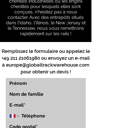
chenilles industrielles ou les engins
chenillés pour lesquels elles sont
conçues, n'hésitez pas à nous
contacter. Avec des entrepôts situés
dans l'Idaho, l'Illinois, le New Jersey et
le Tennessee, nous vous remettrons
rapidement sur les rails !
Remplissez le formulaire ou appelez le
+49 211 21061980
ou envoyez un e-mail
à
europe@globaltrackwarehouse.com
pour obtenir un devis !