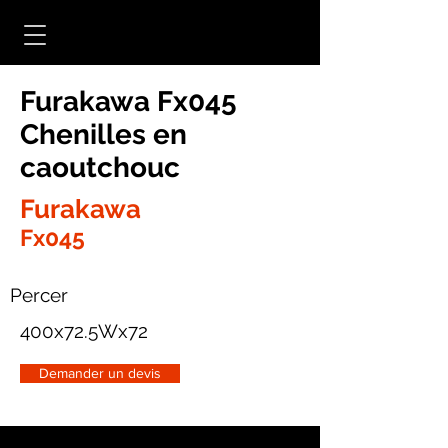
Furakawa Fx045
Chenilles en
caoutchouc
Furakawa
Fx045
Percer
400x72.5Wx72
Demander un devis