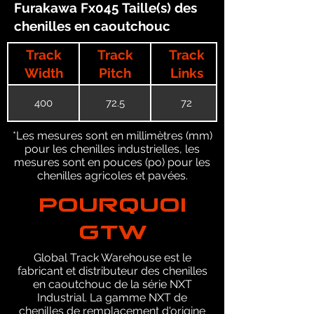
Furakawa Fx045 Taille(s) des
chenilles en caoutchouc
Track
Track
Track
Width
Pitch
Links
400
72.5
72
*Les mesures sont en millimètres (mm)
pour les chenilles industrielles, les
mesures sont en pouces (po) pour les
chenilles agricoles et pavées.
POURQUOI
GTW
Global Track Warehouse est le
fabricant et distributeur des chenilles
en caoutchouc de la série NXT
Industrial. La gamme NXT de
chenilles de remplacement d'origine