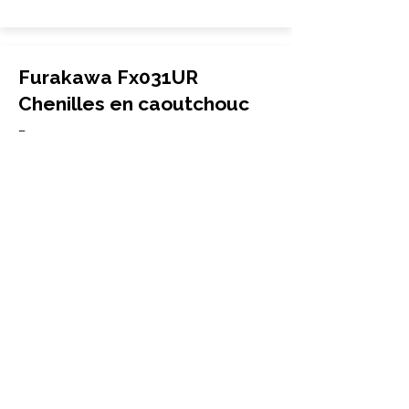
Furakawa Fx031UR
Chenilles en caoutchouc
Percer
300x52.5Nx82
Furakawa
Fx031UR
More Info
Furakawa Fx033 Chenilles
en caoutchouc
Percer