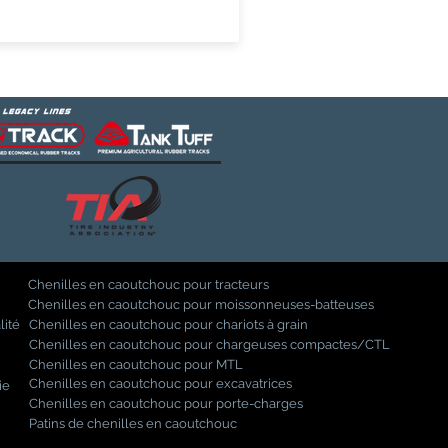
Chenilles en caoutchouc pour tracteurs
Chenilles en caoutchouc pour moissonneuses-batteuses
lité
Chenilles en caoutchouc pour chariots à grain
Chenilles en caoutchouc pour chargeuses compactes/CTL
Chenilles en caoutchouc pour MTL
Chenilles en caoutchouc pour excavatrices
ie
Chenilles en caoutchouc pour porte-charges
Patins de chenilles en caoutchouc