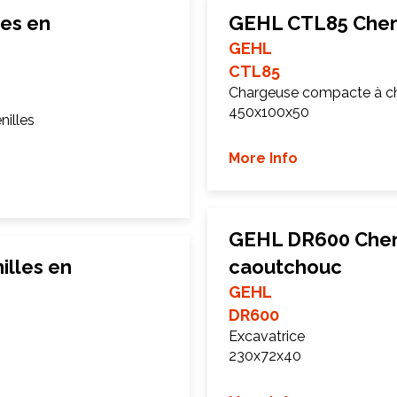
es en
GEHL CTL85 Chen
GEHL
CTL85
Chargeuse compacte à ch
450x100x50
illes
More Info
GEHL DR600 Cheni
lles en
caoutchouc
GEHL
DR600
Excavatrice
230x72x40