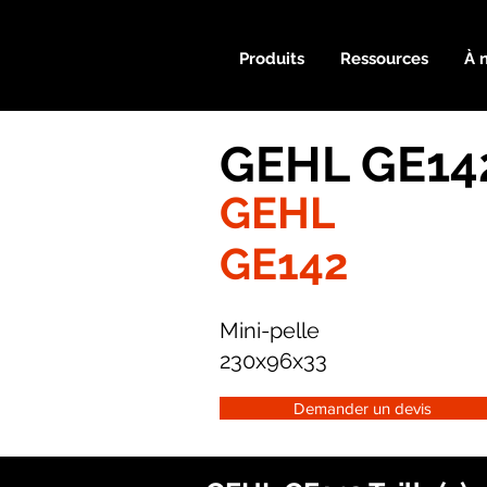
Produits
Ressources
À 
GEHL GE142
GEHL
GE142
Mini-pelle
230x96x33
Demander un devis