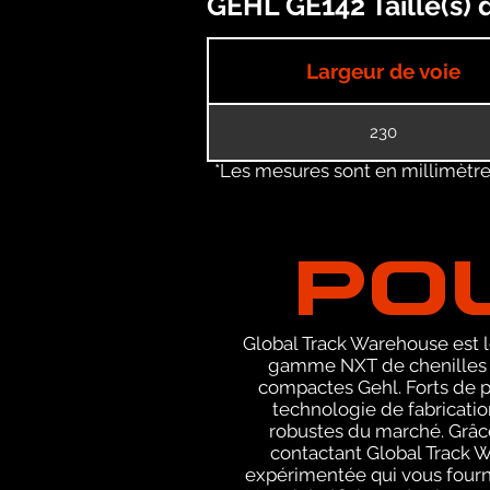
GEHL GE142 Taille(s) 
Largeur de voie
230
*Les mesures sont en millimètres
PO
Global Track Warehouse est le
gamme NXT de chenilles d
compactes Gehl. Forts de p
technologie de fabricatio
robustes du marché. Grâce 
contactant Global Track 
expérimentée qui vous fourn