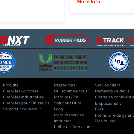
More Info
Produits
Ressources
Service client
Chenilles Agricoles
Qui sommes-nous?
Demande de devis
Chenilles Industrielles
Marque GTW
Charte de confidentia
Chenilles pour Finisseurs
Solutions OEM
Emplacement
Sélecteur de produit
Blog
FAQ
Marques servies
Formulaire de garant
Imprimer
Plan du site
Lettre d'information