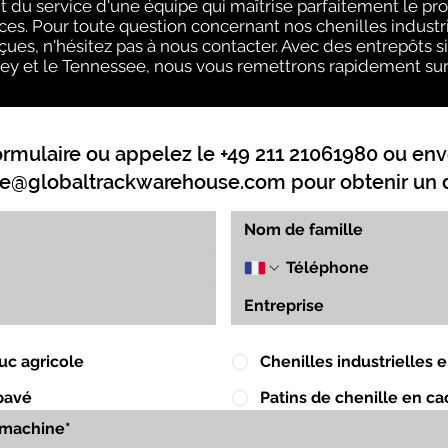
 du service d'une équipe qui maîtrise parfaitement le pro
ces. Pour toute question concernant nos chenilles industri
ues, n'hésitez pas à nous contacter. Avec des entrepôts situé
y et le Tennessee, nous vous remettrons rapidement sur l
ormulaire ou appelez le +49 211 21061980 ou env
e@globaltrackwarehouse.com
pour obtenir un d
uc agricole
Chenilles industrielles
pavé
Patins de chenille en c