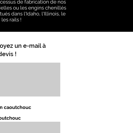
cessus de fabrication de nos
elles ou les engins chenillés
s dans l'Idaho, l'Illinois, le
es rails !
oyez un e-mail à
evis !
 en caoutchouc
aoutchouc