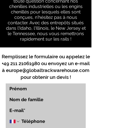
toute question concernant nos
chenilles industrielles ou les engins
chenillés pour lesquels elles sont
conçues, n'hésitez pas à nous
contacter. Avec des entrepôts situés
dans l'Idaho, l'Illinois, le New Jersey et
le Tennessee, nous vous remettrons
rapidement sur les rails !
Remplissez le formulaire ou appelez le
+49 211 21061980
ou envoyez un e-mail
à
europe@globaltrackwarehouse.com
pour obtenir un devis !