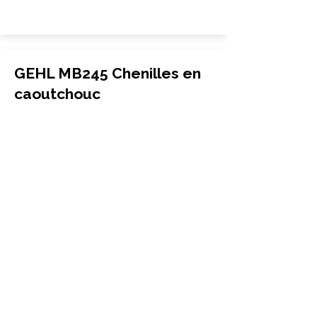
GEHL MB245 Chenilles en
caoutchouc
Mini-pelle
320x100x40
GEHL
MB245
More Info
GEHL MB165 Chenilles en
caoutchouc