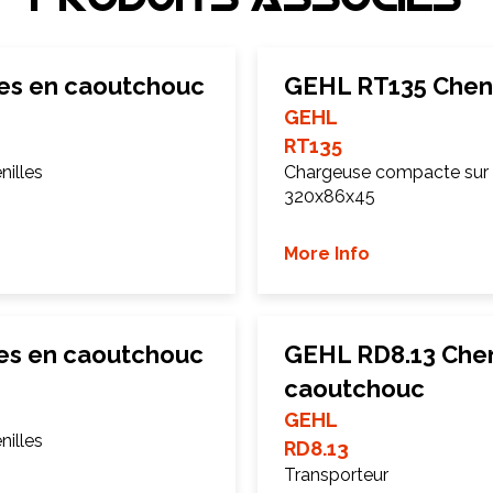
Produits associEs
es en caoutchouc
GEHL RT135 Cheni
GEHL
RT135
illes
Chargeuse compacte sur 
320x86x45
More Info
es en caoutchouc
GEHL RD8.13 Chen
caoutchouc
GEHL
illes
RD8.13
Transporteur