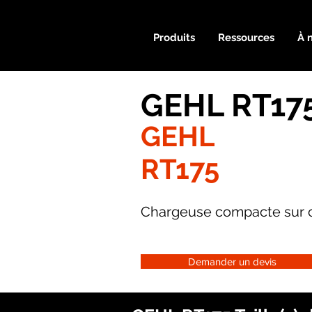
Produits
Ressources
À 
GEHL RT175
GEHL
RT175
Chargeuse compacte sur c
Demander un devis