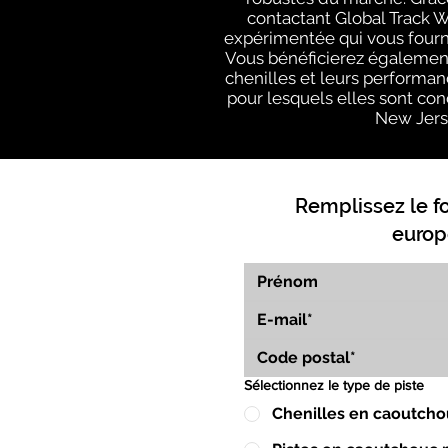
contactant Global Track 
expérimentée qui vous fourn
Vous bénéficierez également
chenilles et leurs performan
pour lesquels elles sont conç
New Jerse
Remplissez le f
europ
Sélectionnez le type de piste
Chenilles en caoutcho