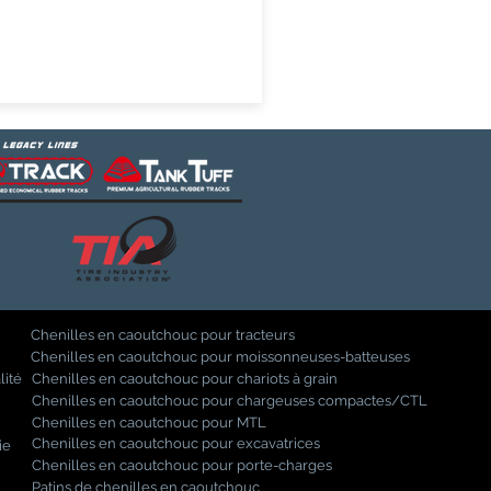
Chenilles en caoutchouc pour tracteurs
Chenilles en caoutchouc pour moissonneuses-batteuses
lité
Chenilles en caoutchouc pour chariots à grain
Chenilles en caoutchouc pour chargeuses compactes/CTL
Chenilles en caoutchouc pour MTL
Chenilles en caoutchouc pour excavatrices
ie
Chenilles en caoutchouc pour porte-charges
Patins de chenilles en caoutchouc