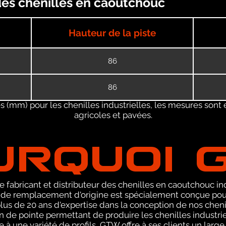
des chenilles en caoutchouc
Hauteur de la piste
86
86
 (mm) pour les chenilles industrielles, les mesures sont 
agricoles et pavées.
URQUOI 
 fabricant et distributeur des chenilles en caoutchouc ind
e remplacement d'origine est spécialement conçue pour
lus de 20 ans d'expertise dans la conception de nos che
n de pointe permettant de produire les chenilles industri
à une variété de profils, GTW offre à ses clients un large 