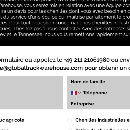
Warehouse, vous serez mis en relation avec une équipe 
ira un devis pour les chenilles dont vous avez besoin en
 du service d'une équipe qui maîtrise parfaitement le pro
ces. Pour toute question concernant nos chenilles industri
ues, n'hésitez pas à nous contacter. Avec des entrepôts situé
y et le Tennessee, nous vous remettrons rapidement sur l
ormulaire ou appelez le +49 211 21061980 ou env
e@globaltrackwarehouse.com
pour obtenir un d
uc agricole
Chenilles industrielles