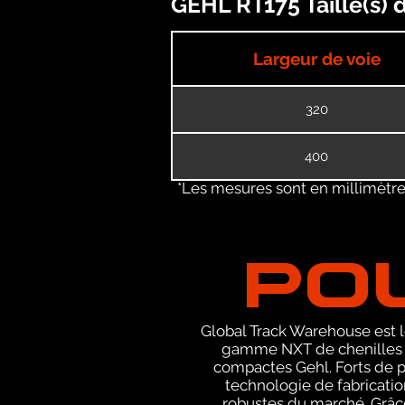
GEHL RT175 Taille(s) 
Largeur de voie
320
400
*Les mesures sont en millimètres
PO
Global Track Warehouse est le
gamme NXT de chenilles d
compactes Gehl. Forts de p
technologie de fabricatio
robustes du marché. Grâce 