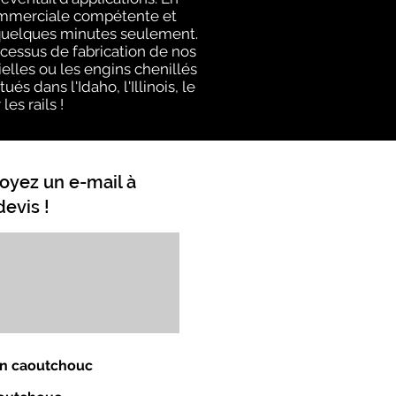
commerciale compétente et
 quelques minutes seulement.
cessus de fabrication de nos
elles ou les engins chenillés
s dans l'Idaho, l'Illinois, le
es rails !
oyez un e-mail à
evis !
 en caoutchouc