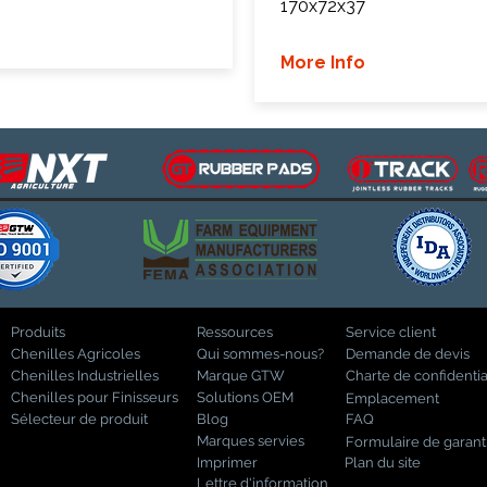
170x72x37
More Info
Produits
Ressources
Service client
Chenilles Agricoles
Qui sommes-nous?
Demande de devis
Chenilles Industrielles
Marque GTW
Charte de confidentia
Chenilles pour Finisseurs
Solutions OEM
Emplacement
Sélecteur de produit
Blog
FAQ
Marques servies
Formulaire de garant
Imprimer
Plan du site
Lettre d'information