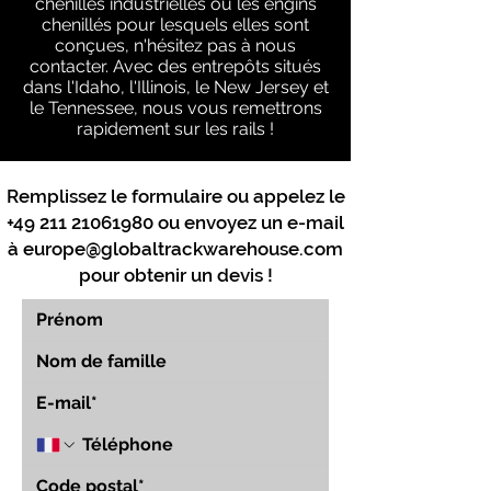
chenilles industrielles ou les engins
chenillés pour lesquels elles sont
conçues, n'hésitez pas à nous
contacter. Avec des entrepôts situés
dans l'Idaho, l'Illinois, le New Jersey et
le Tennessee, nous vous remettrons
rapidement sur les rails !
Remplissez le formulaire ou appelez le
+49 211 21061980
ou envoyez un e-mail
à
europe@globaltrackwarehouse.com
pour obtenir un devis !