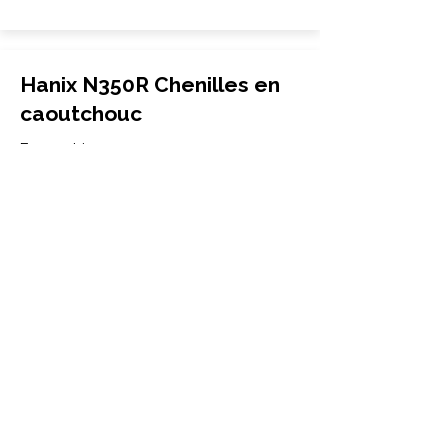
Hanix N350R Chenilles en
caoutchouc
Excavatrice
320x100x43
Hanix
N350R
More Info
Hanix N350-2 Chenilles en
caoutchouc
Excavatrice