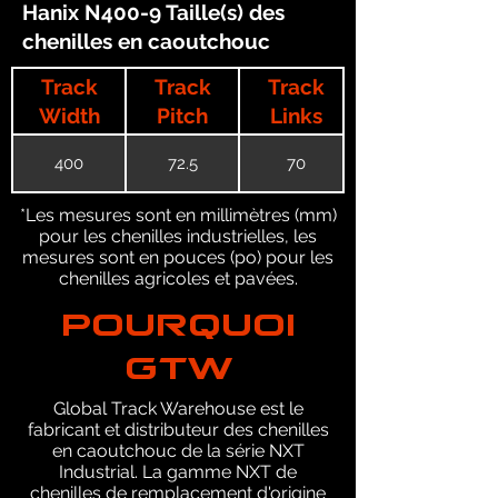
Hanix N400-9 Taille(s) des
chenilles en caoutchouc
Track
Track
Track
Width
Pitch
Links
400
72.5
70
*Les mesures sont en millimètres (mm)
pour les chenilles industrielles, les
mesures sont en pouces (po) pour les
chenilles agricoles et pavées.
POURQUOI
GTW
Global Track Warehouse est le
fabricant et distributeur des chenilles
en caoutchouc de la série NXT
Industrial. La gamme NXT de
chenilles de remplacement d'origine