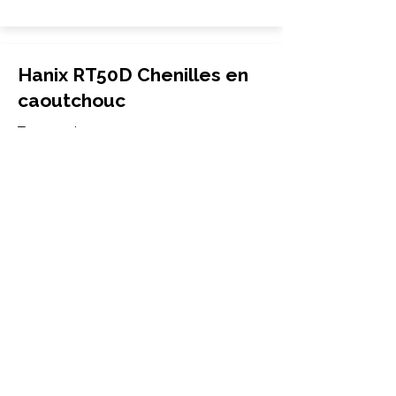
Hanix RT50D Chenilles en
caoutchouc
Transporteur
200x72x38
Hanix
RT50D
More Info
Hanix RT50D-3 Chenilles en
caoutchouc
Transporteur