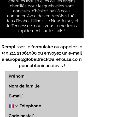
chenilles industrielles ou les engins
chenillés pour lesquels elles sont
conçues, n'hésitez pas à nous
contacter. Avec des entrepôts situés
dans l'Idaho, l'Illinois, le New Jersey et
le Tennessee, nous vous remettrons
rapidement sur les rails !
Remplissez le formulaire ou appelez le
+49 211 21061980
ou envoyez un e-mail
à
europe@globaltrackwarehouse.com
pour obtenir un devis !