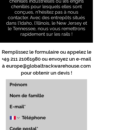
chenilles industrielles ou les engins
chenillés pour lesquels elles sont
conçues, n'hésitez pas à nous
contacter. Avec des entrepôts situés
dans l'Idaho, l'Illinois, le New Jersey et
le Tennessee, nous vous remettrons
rapidement sur les rails !
Remplissez le formulaire ou appelez le
+49 211 21061980
ou envoyez un e-mail
à
europe@globaltrackwarehouse.com
pour obtenir un devis !