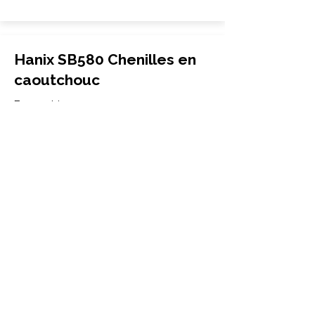
Hanix SB580 Chenilles en
caoutchouc
Excavatrice
420x100x54
Hanix
SB580
More Info
Hanix SB45 Chenilles en
caoutchouc
Mini-pelle