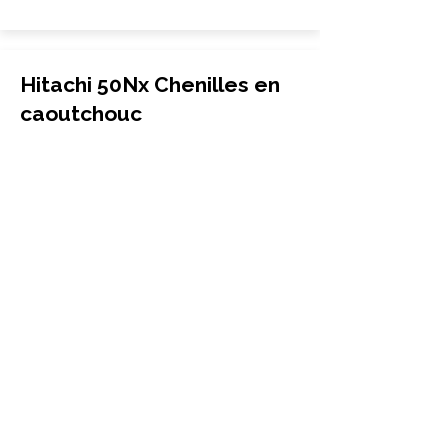
Hitachi 50Nx Chenilles en
caoutchouc
400x72.5Wx72
Hitachi
50Nx
More Info
Hitachi 50ZTS Chenilles en
caoutchouc