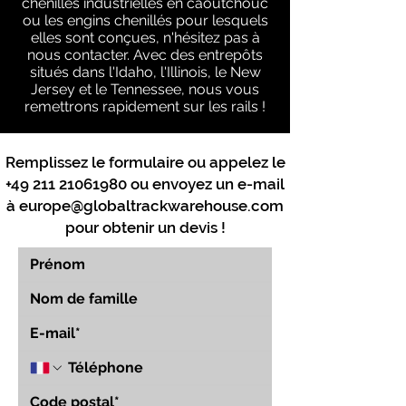
chenilles industrielles en caoutchouc
ou les engins chenillés pour lesquels
elles sont conçues, n'hésitez pas à
nous contacter. Avec des entrepôts
situés dans l'Idaho, l'Illinois, le New
Jersey et le Tennessee, nous vous
remettrons rapidement sur les rails !
Remplissez le formulaire ou appelez le
+49 211 21061980
ou envoyez un e-mail
à
europe@globaltrackwarehouse.com
pour obtenir un devis !