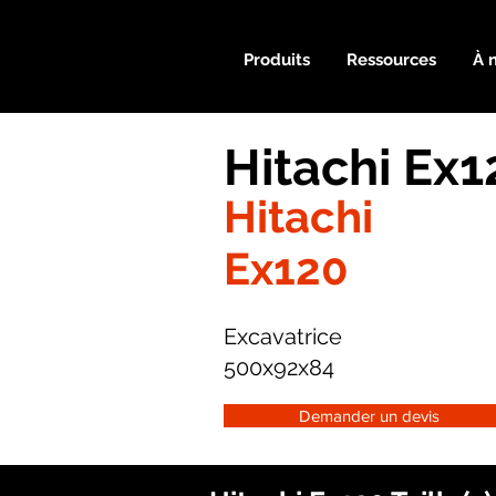
Produits
Ressources
À 
Hitachi Ex
Hitachi
Ex120
Excavatrice
500x92x84
Demander un devis