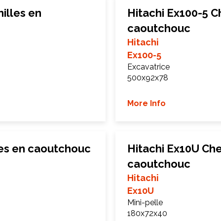
illes en
Hitachi Ex100-5 C
caoutchouc
Hitachi
Ex100-5
Excavatrice
500x92x78
More Info
les en caoutchouc
Hitachi Ex10U Che
caoutchouc
Hitachi
Ex10U
Mini-pelle
180x72x40