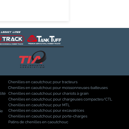
Chenilles en caoutchouc pour tracteurs
Chenilles en caoutchouc pour moissonneuses-batteuses
lité
Chenilles en caoutchouc pour chariots à grain
Chenilles en caoutchouc pour chargeuses compactes/CTL
Chenilles en caoutchouc pour MTL
Chenilles en caoutchouc pour excavatrices
ie
Chenilles en caoutchouc pour porte-charges
Patins de chenilles en caoutchouc