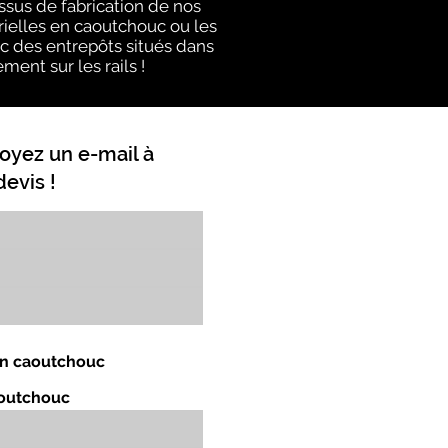
ssus de fabrication de nos
rielles en caoutchouc ou les
ec des entrepôts situés dans
ment sur les rails !
oyez un e-mail à
evis !
 en caoutchouc
aoutchouc