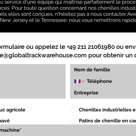
 service d'une équipe qui maîtrise parfaitement le proce
nces. Pour toute question concernant nos chenilles indust
els elles sont conçues, n'hésitez pas à nous contacter. Av
, le New Jersey et le Tennessee, nous vous remettrons rapide
ormulaire ou appelez le +49 211 21061980 ou env
e@globaltrackwarehouse.com
pour obtenir un d
uc agricole
Chenilles industrielles
pavé
Patins de chenille en c