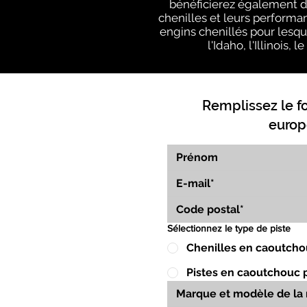
bénéficierez également du
chenilles et leurs performa
engins chenillés pour lesqu
l'Idaho, l'Illinois
Remplissez le f
europ
Sélectionnez le type de piste
Chenilles en caoutcho
Pistes en caoutchouc 