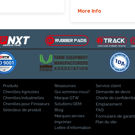
More Info
Produits
Ressources
Service client
Chenilles Agricoles
Qui sommes-nous?
Demande de devis
Chenilles Industrielles
Marque GTW
Charte de confidentia
Chenilles pour Finisseurs
Solutions OEM
Emplacement
Sélecteur de produit
Blog
FAQ
Marques servies
Formulaire de garant
Imprimer
Plan du site
Lettre d'information