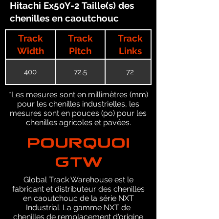
Hitachi Ex50Y-2 Taille(s) des
chenilles en caoutchouc
Track
Track
Track
Width
Pitch
Links
400
72.5
72
*Les mesures sont en millimètres (mm)
pour les chenilles industrielles, les
mesures sont en pouces (po) pour les
chenilles agricoles et pavées.
POURQUOI
GTW
Global Track Warehouse est le
fabricant et distributeur des chenilles
en caoutchouc de la série NXT
Industrial. La gamme NXT de
chenilles de remplacement d'origine