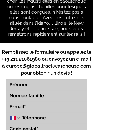
chenilles industrielles en caoutchouc
ou les engins chenillés pour lesquels
elles sont conçues, n'hésitez pas à
nous contacter. Avec des entrepôts
situés dans l'Idaho, l'Illinois, le New
Jersey et le Tennessee, nous vous
remettrons rapidement sur les rails !
Remplissez le formulaire ou appelez le
+49 211 21061980
ou envoyez un e-mail
à
europe@globaltrackwarehouse.com
pour obtenir un devis !