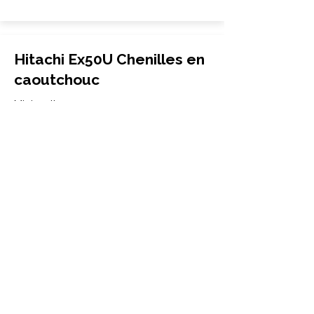
Hitachi Ex50U Chenilles en
caoutchouc
Mini-pelle
400x72.5Wx72
Hitachi
Ex50U
More Info
Hitachi Ex50URG Chenilles
en caoutchouc
Mini-pelle