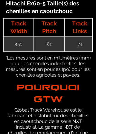
Hitachi Ex60-5 Taille(s) des
chenilles en caoutchouc
Track
Track
Track
Width
Pitch
Links
450
81
74
*Les mesures sont en millimètres (mm)
pour les chenilles industrielles, les
mesures sont en pouces (po) pour les
chenilles agricoles et pavées.
POURQUOI
GTW
Global Track Warehouse est le
fabricant et distributeur des chenilles
en caoutchouc de la série NXT
Industrial. La gamme NXT de
chenilles de remplacement d'origine