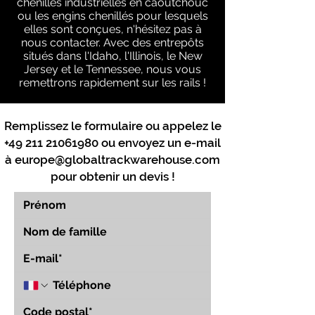
chenilles industrielles en caoutchouc
ou les engins chenillés pour lesquels
elles sont conçues, n'hésitez pas à
nous contacter. Avec des entrepôts
situés dans l'Idaho, l'Illinois, le New
Jersey et le Tennessee, nous vous
remettrons rapidement sur les rails !
Remplissez le formulaire ou appelez le
+49 211 21061980
ou envoyez un e-mail
à
europe@globaltrackwarehouse.com
pour obtenir un devis !