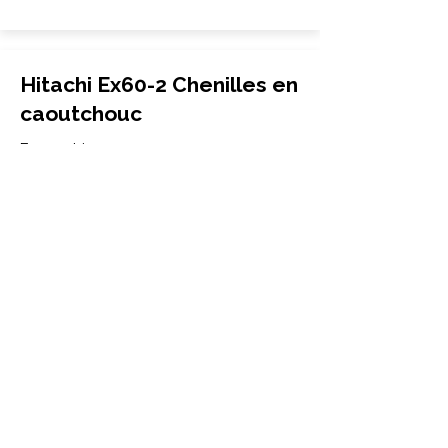
Hitachi Ex60-2 Chenilles en
caoutchouc
Excavatrice
450x81Wx72
Hitachi
Ex60-2
More Info
Hitachi Ex60-3 Chenilles en
caoutchouc
Excavatrice