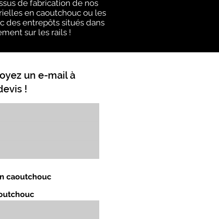
ssus de fabrication de nos
rielles en caoutchouc ou les
ec des entrepôts situés dans
ment sur les rails !
oyez un e-mail à
evis !
 en caoutchouc
aoutchouc