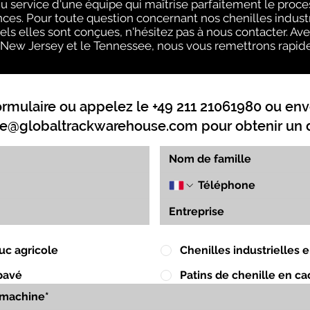
 service d'une équipe qui maîtrise parfaitement le proce
nces. Pour toute question concernant nos chenilles indust
els elles sont conçues, n'hésitez pas à nous contacter. Av
, le New Jersey et le Tennessee, nous vous remettrons rapide
ormulaire ou appelez le +49 211 21061980 ou env
e@globaltrackwarehouse.com
pour obtenir un d
uc agricole
Chenilles industrielles
pavé
Patins de chenille en c