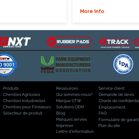
More Info
Produits
Ressources
Service client
Chenilles Agricoles
Qui sommes-nous?
Demande de devis
Chenilles Industrielles
Marque GTW
Charte de confidentia
Chenilles pour Finisseurs
Solutions OEM
Emplacement
Sélecteur de produit
Blog
FAQ
Marques servies
Formulaire de garant
Imprimer
Plan du site
Lettre d'information