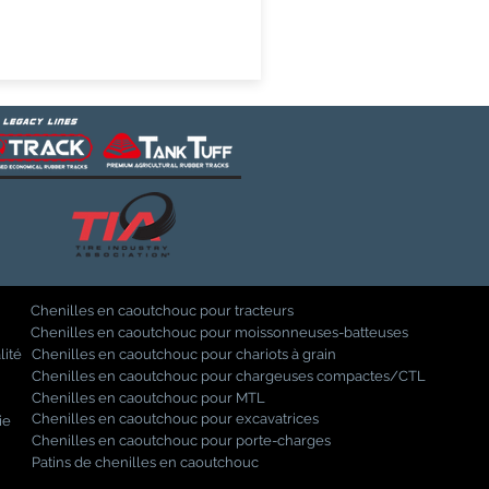
Chenilles en caoutchouc pour tracteurs
Chenilles en caoutchouc pour moissonneuses-batteuses
lité
Chenilles en caoutchouc pour chariots à grain
Chenilles en caoutchouc pour chargeuses compactes/CTL
Chenilles en caoutchouc pour MTL
Chenilles en caoutchouc pour excavatrices
ie
Chenilles en caoutchouc pour porte-charges
Patins de chenilles en caoutchouc