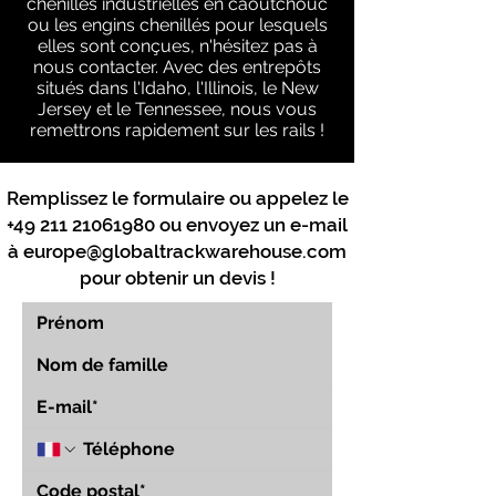
chenilles industrielles en caoutchouc
ou les engins chenillés pour lesquels
elles sont conçues, n'hésitez pas à
nous contacter. Avec des entrepôts
situés dans l'Idaho, l'Illinois, le New
Jersey et le Tennessee, nous vous
remettrons rapidement sur les rails !
Remplissez le formulaire ou appelez le
+49 211 21061980
ou envoyez un e-mail
à
europe@globaltrackwarehouse.com
pour obtenir un devis !