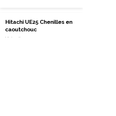
Hitachi UE25 Chenilles en
caoutchouc
Mini-pelle
320x100Wx40
Hitachi
UE25
More Info
Hitachi UE30 Chenilles en
caoutchouc
Mini-pelle