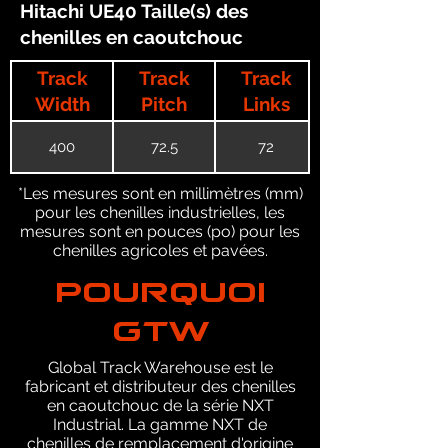
Hitachi UE40 Taille(s) des
chenilles en caoutchouc
Track
Track
Track
Width
Pitch
Links
400
72.5
72
*Les mesures sont en millimètres (mm)
pour les chenilles industrielles, les
mesures sont en pouces (po) pour les
chenilles agricoles et pavées.
POURQUOI
GTW
Global Track Warehouse est le
fabricant et distributeur des chenilles
en caoutchouc de la série NXT
Industrial. La gamme NXT de
chenilles de remplacement d'origine