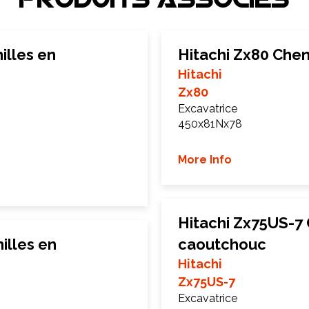
Produits associEs
illes en
Hitachi Zx80 Chen
Hitachi
Zx80
Excavatrice
450x81Nx78
More Info
Hitachi Zx75US-7 
illes en
caoutchouc
Hitachi
Zx75US-7
Excavatrice