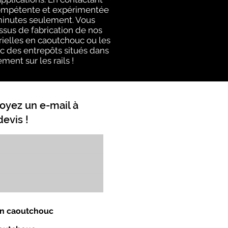
compétente et expérimentée
 minutes seulement. Vous
ssus de fabrication de nos
rielles en caoutchouc ou les
ec des entrepôts situés dans
ment sur les rails !
oyez un e-mail à
evis !
 en caoutchouc