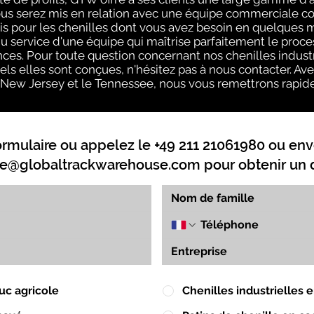
ous serez mis en relation avec une équipe commerciale 
vis pour les chenilles dont vous avez besoin en quelques
 service d'une équipe qui maîtrise parfaitement le proce
nces. Pour toute question concernant nos chenilles indust
els elles sont conçues, n'hésitez pas à nous contacter. Av
, le New Jersey et le Tennessee, nous vous remettrons rapide
ormulaire ou appelez le +49 211 21061980 ou env
e@globaltrackwarehouse.com
pour obtenir un d
uc agricole
Chenilles industrielles