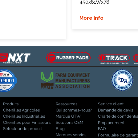
450x81Wx78
More Info
Produits
Ressources
Service client
Chenilles Agricoles
Qui sommes-nous?
Demande de devis
Chenilles Industrielles
Marque GTW
Charte de confidentia
Chenilles pour Finisseurs
Solutions OEM
Emplacement
Sélecteur de produit
Blog
FAQ
Marques servies
Formulaire de garant