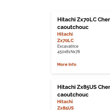
Hitachi Zx70LC Chen
caoutchouc
Hitachi
Zx70LC
Excavatrice
450x81Nx78
More Info
Hitachi Zx85US Chen
caoutchouc
Hitachi
Zx85US