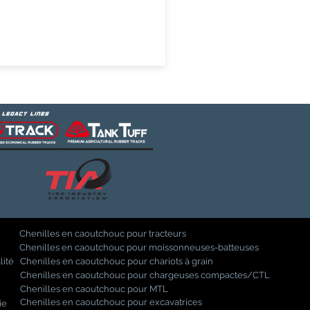
Chenilles en caoutchouc pour tracteurs
Chenilles en caoutchouc pour moissonneuses-batteuses
lité
Chenilles en caoutchouc pour chariots à grain
Chenilles en caoutchouc pour chargeuses compactes/CTL
Chenilles en caoutchouc pour MTL
Chenilles en caoutchouc pour excavatrices
ie