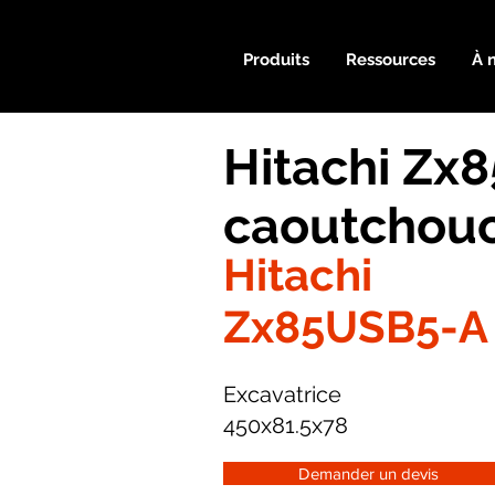
Produits
Ressources
À 
Hitachi Zx
caoutchou
Hitachi
Zx85USB5-A
Excavatrice
450x81.5x78
Demander un devis