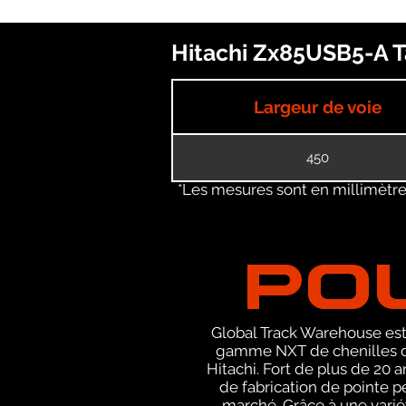
Hitachi Zx85USB5-A Ta
Largeur de voie
450
*Les mesures sont en millimètres
PO
Global Track Warehouse est 
gamme NXT de chenilles de
Hitachi. Fort de plus de 20
de fabrication de pointe p
marché. Grâce à une varié