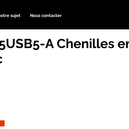
notre sujet
Nous contacter
85USB5-A Chenilles e
c