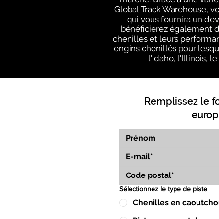
Global Track Warehouse, v
qui vous fournira un de
bénéficierez également du
chenilles et leurs performa
engins chenillés pour lesqu
l'Idaho, l'Illinois
Remplissez le f
europ
Sélectionnez le type de piste
Chenilles en caoutcho