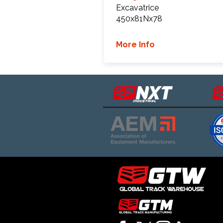
Excavatrice
450x81Nx78
More Info