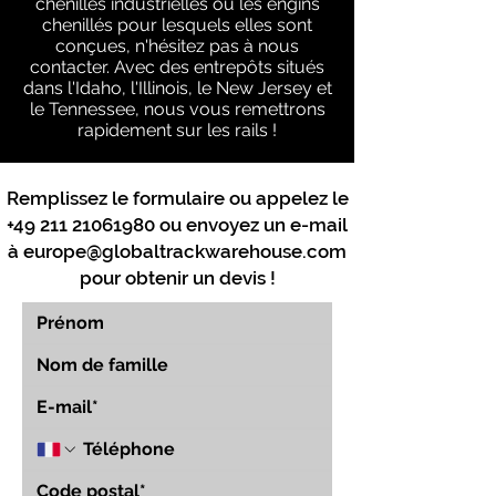
chenilles industrielles ou les engins
chenillés pour lesquels elles sont
conçues, n'hésitez pas à nous
contacter. Avec des entrepôts situés
dans l'Idaho, l'Illinois, le New Jersey et
le Tennessee, nous vous remettrons
rapidement sur les rails !
Remplissez le formulaire ou appelez le
+49 211 21061980
ou envoyez un e-mail
à
europe@globaltrackwarehouse.com
pour obtenir un devis !