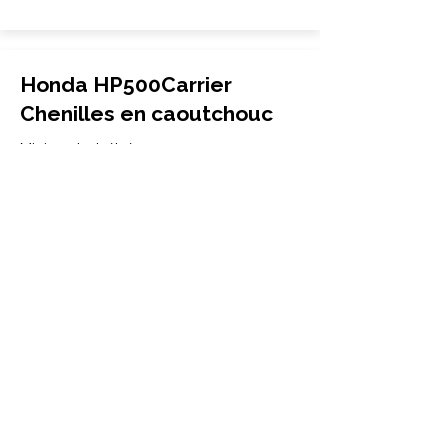
Honda HP500Carrier
Chenilles en caoutchouc
Mini porte-bébé
180x60x37
Honda
HP500Carrier
More Info
Honda HP500 Chenilles en
caoutchouc
Mini porte-bébé