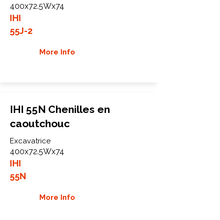
400x72.5Wx74
IHI
55J-2
More Info
IHI 55N Chenilles en
caoutchouc
Excavatrice
400x72.5Wx74
IHI
55N
More Info