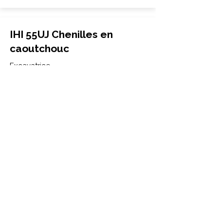
IHI 55UJ Chenilles en
caoutchouc
Excavatrice
400x72.5Wx74
IHI
55UJ
More Info
IHI 65Nx Chenilles en
caoutchouc
Excavatrice