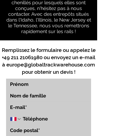
chenillés pour lesquels elles sont
conçues, n'hésitez pas à nous
contacter. Avec des entrepôts situés
dans l'Idaho, l'Illinois, le New Jersey et
le Tennessee, nous vous remettrons
rapidement sur les rails !
Remplissez le formulaire ou appelez le
+49 211 21061980
ou envoyez un e-mail
à
europe@globaltrackwarehouse.com
pour obtenir un devis !