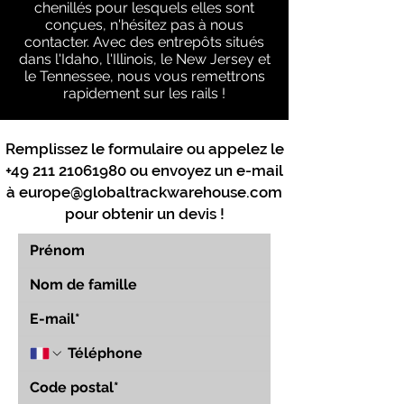
chenillés pour lesquels elles sont
conçues, n'hésitez pas à nous
contacter. Avec des entrepôts situés
dans l'Idaho, l'Illinois, le New Jersey et
le Tennessee, nous vous remettrons
rapidement sur les rails !
Remplissez le formulaire ou appelez le
+49 211 21061980
ou envoyez un e-mail
à
europe@globaltrackwarehouse.com
pour obtenir un devis !