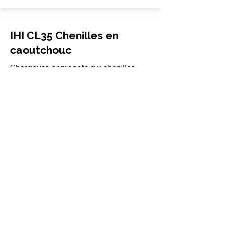
IHI CL35 Chenilles en
caoutchouc
Chargeuse compacte sur chenilles
320x86x52
IHI
CL35
More Info
IHI IC30 Chenilles en
caoutchouc
Transporteur