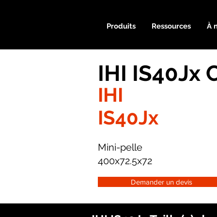
Produits
Ressources
À 
IHI IS40Jx 
IHI
IS40Jx
Mini-pelle
400x72.5x72
Demander un devis