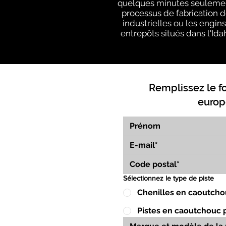
quelques minutes seulement
processus de fabrication d
industrielles ou les engin
entrepôts situés dans l'Ida
Remplissez le f
europ
Sélectionnez le type de piste
Chenilles en caoutcho
Pistes en caoutchouc 