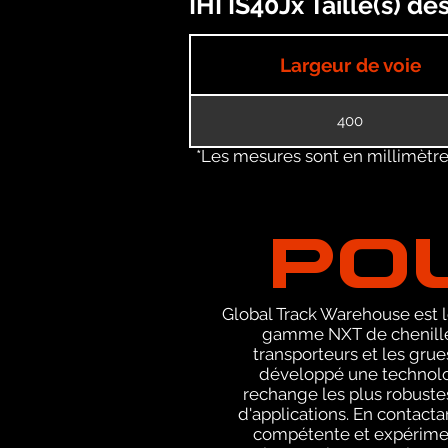
IHI IS40Jx Taille(s) d
Largeur de voie
400
*Les mesures sont en millimètres
PO
Global Track Warehouse est le
gamme NXT de chenilles
transporteurs et les grue
développé une technolog
rechange les plus robustes
d'applications. En contact
compétente et expériment