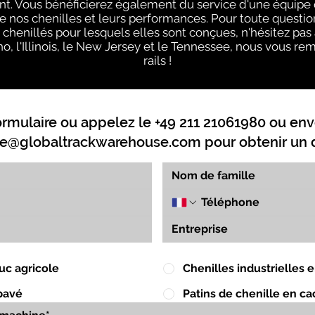
. Vous bénéficierez également du service d'une équipe q
e nos chenilles et leurs performances. Pour toute questi
s chenillés pour lesquels elles sont conçues, n'hésitez pas
ho, l'Illinois, le New Jersey et le Tennessee, nous vous r
rails !
ormulaire ou appelez le +49 211 21061980 ou env
e@globaltrackwarehouse.com
pour obtenir un d
uc agricole
Chenilles industrielles
pavé
Patins de chenille en c