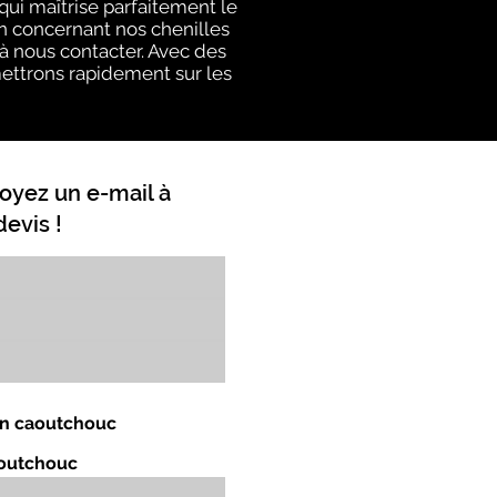
ui maîtrise parfaitement le
on concernant nos chenilles
 à nous contacter. Avec des
emettrons rapidement sur les
oyez un e-mail à
evis !
 en caoutchouc
aoutchouc