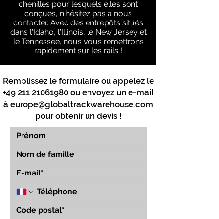
chenillés pour lesquels elles sont
conçues, n'hésitez pas à nous
contacter. Avec des entrepôts situés
dans l'Idaho, l'Illinois, le New Jersey et
le Tennessee, nous vous remettrons
rapidement sur les rails !
Remplissez le formulaire ou appelez le
+49 211 21061980
ou envoyez un e-mail
à
europe@globaltrackwarehouse.com
pour obtenir un devis !