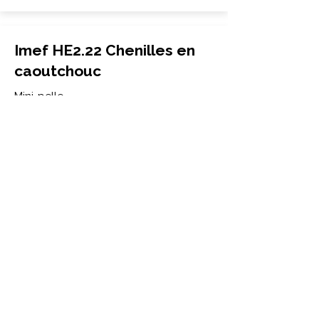
Imef HE2.22 Chenilles en
caoutchouc
Mini-pelle
230x48x74
Imef
HE2.22
More Info
Imef HE22 Chenilles en
caoutchouc
Mini-pelle