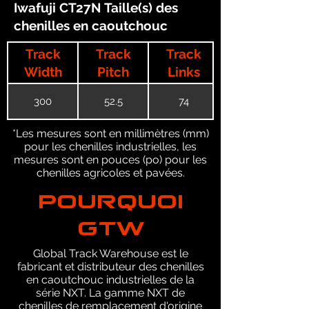
Iwafuji CT27N Taille(s) des
chenilles en caoutchouc
Track
Track
Track
Width
Pitch
Links
300
52.5
74
*Les mesures sont en millimètres (mm)
pour les chenilles industrielles, les
mesures sont en pouces (po) pour les
chenilles agricoles et pavées.
POURQUOI
GTW
Global Track Warehouse est le
fabricant et distributeur des chenilles
en caoutchouc industrielles de la
série NXT. La gamme NXT de
chenilles de remplacement d'origine