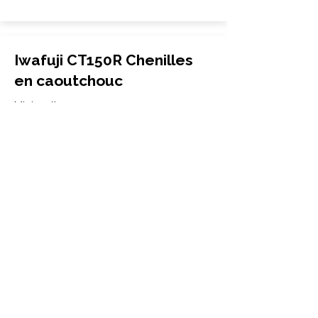
Iwafuji CT150R Chenilles
en caoutchouc
Mini-pelle
230x72x41
Iwafuji
CT150R
More Info
Iwafuji CT200R Chenilles
en caoutchouc
Mini-pelle