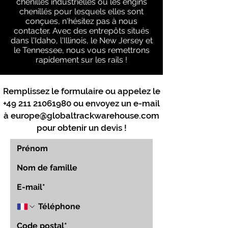
chenilles industrielles ou les engins
chenillés pour lesquels elles sont
conçues, n'hésitez pas à nous
contacter. Avec des entrepôts situés
dans l'Idaho, l'Illinois, le New Jersey et
le Tennessee, nous vous remettrons
rapidement sur les rails !
Remplissez le formulaire ou appelez le
+49 211 21061980
ou envoyez un e-mail
à
europe@globaltrackwarehouse.com
pour obtenir un devis !