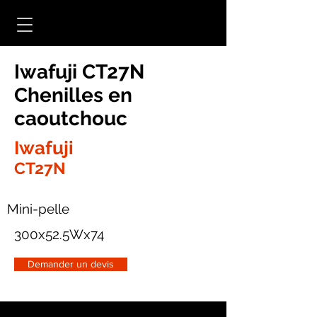
Iwafuji CT27N
Chenilles en
caoutchouc
Iwafuji
CT27N
Mini-pelle
300x52.5Wx74
Demander un devis