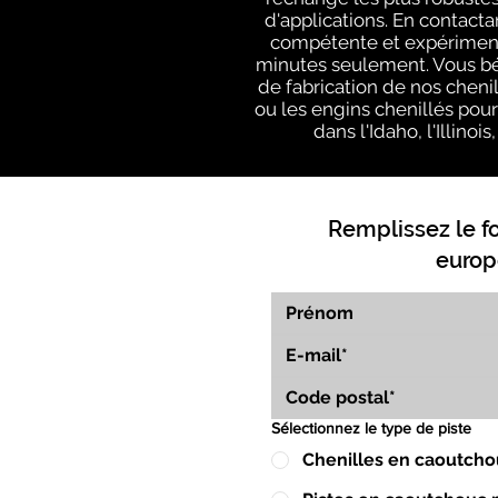
d'applications. En contact
compétente et expérimenté
minutes seulement. Vous bé
de fabrication de nos cheni
ou les engins chenillés pour
dans l'Idaho, l'Illino
Remplissez le f
europ
Sélectionnez le type de piste
Chenilles en caoutcho