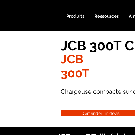
Produits
Ressources
À 
JCB 300T C
JCB
300T
Chargeuse compacte sur c
Demander un devis