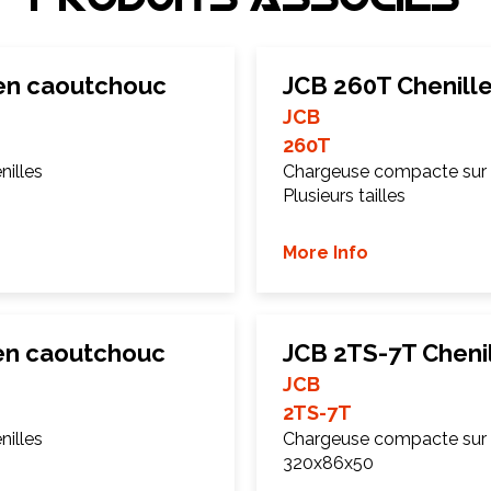
Produits associEs
 en caoutchouc
JCB 260T Chenill
JCB
260T
illes
Chargeuse compacte sur 
Plusieurs tailles
More Info
 en caoutchouc
JCB 2TS-7T Cheni
JCB
2TS-7T
illes
Chargeuse compacte sur 
320x86x50