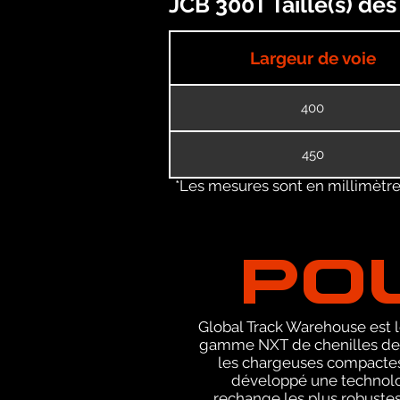
JCB 300T Taille(s) de
Largeur de voie
400
450
*Les mesures sont en millimètres
PO
Global Track Warehouse est le
gamme NXT de chenilles de r
les chargeuses compactes 
développé une technolog
rechange les plus robustes