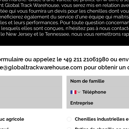
ant Global Track Warehouse, vous serez mis en relation 
e qui vous fournira un devis pour les chenilles dont vo
néficierez également du service d'une équipe qui maîtris
lles et leurs performances. Pour toute question concernant
 lesquels elles sont conçues, n'hésitez pas à nous contact
is, le New Jersey et le Tennessee, nous vous remettrons rap
ormulaire ou appelez le +49 211 21061980 ou env
e@globaltrackwarehouse.com
pour obtenir un d
uc agricole
Chenilles industrielles