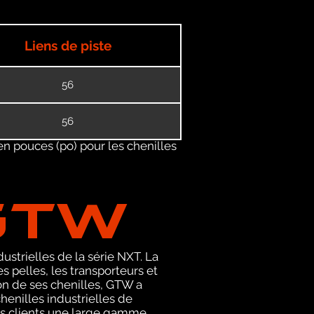
Liens de piste
56
56
en pouces (po) pour les chenilles
GTW
ustrielles de la série NXT. La
pelles, les transporteurs et
on de ses chenilles, GTW a
enilles industrielles de
ses clients une large gamme