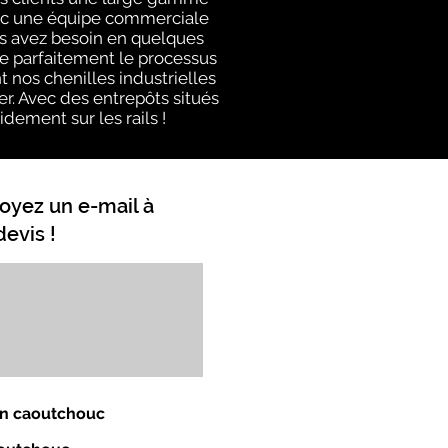
avec une équipe commerciale
us avez besoin en quelques
e parfaitement le processus
 nos chenilles industrielles
er. Avec des entrepôts situés
idement sur les rails !
oyez un e-mail à
evis !
 en caoutchouc