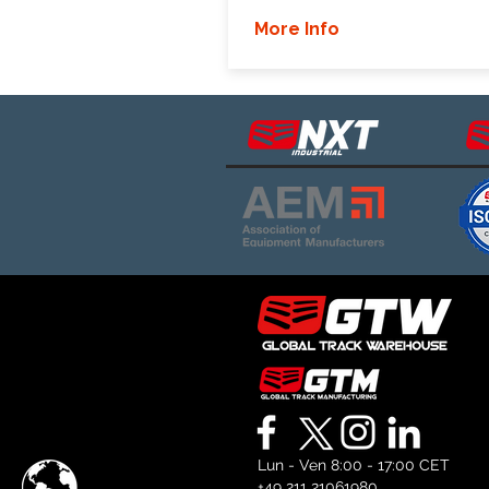
More Info
Lun - Ven 8:00 - 17:00 CET
+49 211 21061980