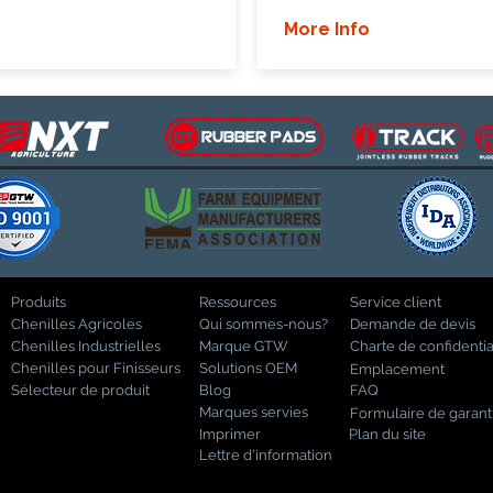
More Info
Produits
Ressources
Service client
Chenilles Agricoles
Qui sommes-nous?
Demande de devis
Chenilles Industrielles
Marque GTW
Charte de confidentia
Chenilles pour Finisseurs
Solutions OEM
Emplacement
Sélecteur de produit
Blog
FAQ
Marques servies
Formulaire de garant
Imprimer
Plan du site
Lettre d'information