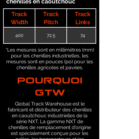
chenilles en caoutchouc
Track
Track
Track
Width
Pitch
Links
400
72.5
74
*Les mesures sont en millimètres (mm)
pour les chenilles industrielles, les
mesures sont en pouces (po) pour les
chenilles agricoles et pavées.
POURQUOI
GTW
Global Track Warehouse est le
fabricant et distributeur des chenilles
en caoutchouc industrielles de la
série NXT. La gamme NXT de
chenilles de remplacement d'origine
est spécialement conçue pour les