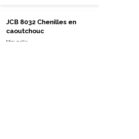
JCB 8032 Chenilles en
caoutchouc
Mini-pelle
300x52.5Wx84
JCB
8032
More Info
JCB 8035 Chenilles en
caoutchouc
Mini-pelle