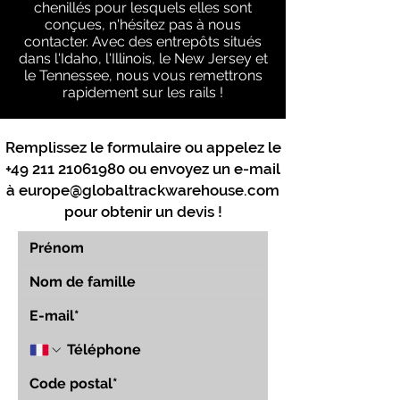
chenillés pour lesquels elles sont
conçues, n'hésitez pas à nous
contacter. Avec des entrepôts situés
dans l'Idaho, l'Illinois, le New Jersey et
le Tennessee, nous vous remettrons
rapidement sur les rails !
Remplissez le formulaire ou appelez le
+49 211 21061980
ou envoyez un e-mail
à
europe@globaltrackwarehouse.com
pour obtenir un devis !